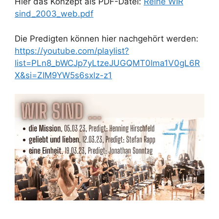
Hier das Konzept als PDF-Datei:
Reihe WIR
sind_2003_web.pdf
Die Predigten können hier nachgehört werden:
https://youtube.com/playlist?
list=PLn8_bWCJp7yLtzeJUGQMT0lma1V0gL6R
X&si=ZIM9YW5s6sxlz-z1