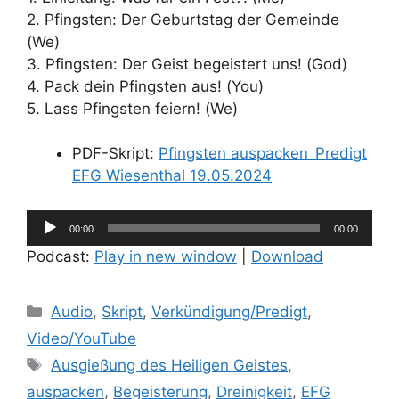
2. Pfingsten: Der Geburtstag der Gemeinde
(We)
3. Pfingsten: Der Geist begeistert uns! (God)
4. Pack dein Pfingsten aus! (You)
5. Lass Pfingsten feiern! (We)
PDF-Skript:
Pfingsten auspacken_Predigt
EFG Wiesenthal 19.05.2024
Audio-
00:00
00:00
Player
Podcast:
Play in new window
|
Download
Kategorien
Audio
,
Skript
,
Verkündigung/Predigt
,
Video/YouTube
Schlagwörter
Ausgießung des Heiligen Geistes
,
auspacken
,
Begeisterung
,
Dreinigkeit
,
EFG