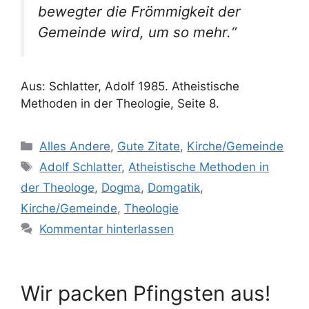
bewegter die Frömmigkeit der
Gemeinde wird, um so mehr.“
Aus: Schlatter, Adolf 1985. Atheistische
Methoden in der Theologie, Seite 8.
Kategorien
Alles Andere
,
Gute Zitate
,
Kirche/Gemeinde
Schlagwörter
Adolf Schlatter
,
Atheistische Methoden in
der Theologe
,
Dogma
,
Domgatik
,
Kirche/Gemeinde
,
Theologie
Kommentar hinterlassen
Wir packen Pfingsten aus!