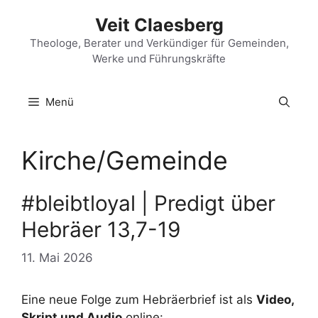
Zum
Veit Claesberg
Inhalt
springen
Theologe, Berater und Verkündiger für Gemeinden,
Werke und Führungskräfte
Menü
Kirche/Gemeinde
#bleibtloyal | Predigt über
Hebräer 13,7-19
11. Mai 2026
Eine neue Folge zum Hebräerbrief ist als
Video,
Skript und Audio
online: