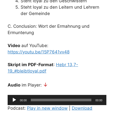
Steht loyal zu den Geschwistern
Steht loyal zu den Leitern und Lehrern
der Gemeinde
C. Conclusion: Wort der Ermahnung und
Ermunterung
Video
auf YouTube:
https://youtu.be/15P7641vv48
Skript im PDF-Format
:
Hebr 13,7-
19_#bleibtloyal.pdf
↓
Audio
im Player:
Audio-
00:00
00:00
Player
Podcast:
Play in new window
|
Download