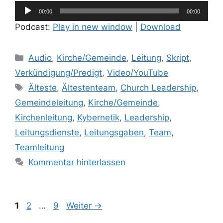
Audio-
00:00
00:00
Player
Podcast:
Play in new window
|
Download
Kategorien
Audio
,
Kirche/Gemeinde
,
Leitung
,
Skript
,
Verkündigung/Predigt
,
Video/YouTube
Schlagwörter
Älteste
,
Ältestenteam
,
Church Leadership
,
Gemeindeleitung
,
Kirche/Gemeinde
,
Kirchenleitung
,
Kybernetik
,
Leadership
,
Leitungsdienste
,
Leitungsgaben
,
Team
,
Teamleitung
Kommentar hinterlassen
Seite
Seite
Seite
1
2
…
9
Weiter
→