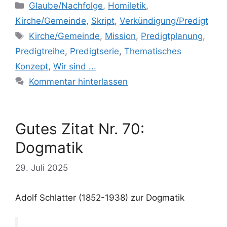
Kategorien
Glaube/Nachfolge
,
Homiletik
,
Kirche/Gemeinde
,
Skript
,
Verkündigung/Predigt
Schlagwörter
Kirche/Gemeinde
,
Mission
,
Predigtplanung
,
Predigtreihe
,
Predigtserie
,
Thematisches
Konzept
,
Wir sind ...
Kommentar hinterlassen
Gutes Zitat Nr. 70:
Dogmatik
29. Juli 2025
Adolf Schlatter (1852-1938) zur Dogmatik