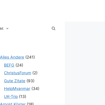
kt
Alles Andere
(241)
BEFG
(24)
ChristusForum
(2)
Gute Zitate
(93)
HelpMyanmar
(34)
UK-Trip
(13)
Arnold Köster
(18)