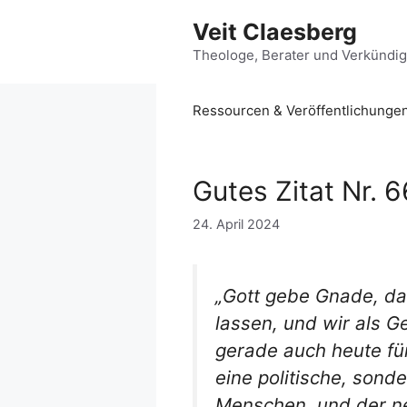
Zum
Veit Claesberg
Inhalt
springen
Theologe, Berater und Verkündi
Ressourcen & Veröffentlichunge
Gutes Zitat Nr. 
24. April 2024
„Gott gebe Gnade, da
lassen, und wir als 
gerade auch heute für 
eine politische, sond
Menschen, und der ne