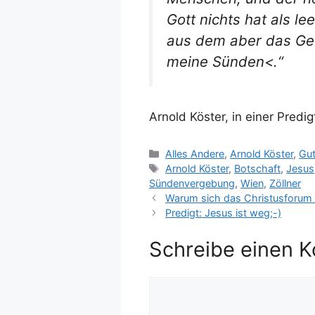
Gott nichts hat als l
aus dem aber das Geb
meine Sünden<.“
Arnold Köster, in einer Predi
Kategorien
Alles Andere
,
Arnold Köster
,
Gut
Schlagwörter
Arnold Köster
,
Botschaft
,
Jesus
Sündenvergebung
,
Wien
,
Zöllner
Warum sich das Christusforum
Predigt: Jesus ist weg;-)
Schreibe einen 
Kommentar