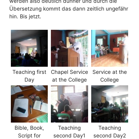
werden also deutlich dünner und durch die
Übersetzung kommt das dann zeitlich ungefähr
hin. Bis jetzt.
Teaching first
Chapel Service
Service at the
Day
at the College
College
Bible, Book,
Teaching
Teaching
Script for
second Day1
second Day2