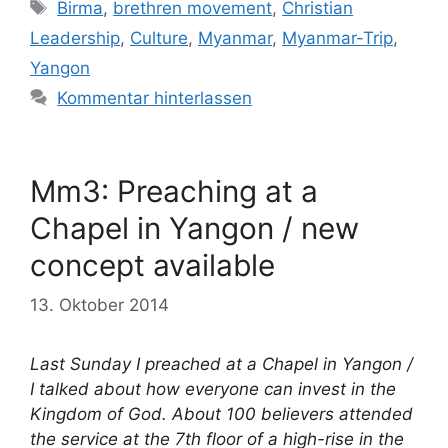
Schlagwörter
Birma
,
brethren movement
,
Christian
Leadership
,
Culture
,
Myanmar
,
Myanmar-Trip
,
Yangon
Kommentar hinterlassen
Mm3: Preaching at a
Chapel in Yangon / new
concept available
13. Oktober 2014
Last Sunday I preached at a Chapel in Yangon /
I talked about how everyone can invest in the
Kingdom of God. About 100 believers attended
the service at the 7th floor of a high-rise in the