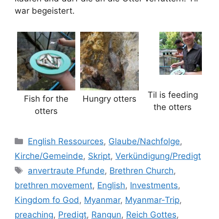
war begeistert.
Til is feeding
Fish for the
Hungry otters
the otters
otters
Kategorien
English Ressources
,
Glaube/Nachfolge
,
Kirche/Gemeinde
,
Skript
,
Verkündigung/Predigt
Schlagwörter
anvertraute Pfunde
,
Brethren Church
,
brethren movement
,
English
,
Investments
,
Kingdom fo God
,
Myanmar
,
Myanmar-Trip
,
preaching
,
Predigt
,
Rangun
,
Reich Gottes
,