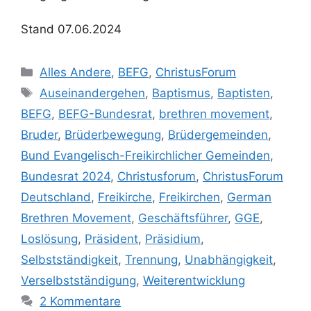
Stand 07.06.2024
Kategorien
Alles Andere
,
BEFG
,
ChristusForum
Schlagwörter
Auseinandergehen
,
Baptismus
,
Baptisten
,
BEFG
,
BEFG-Bundesrat
,
brethren movement
,
Bruder
,
Brüderbewegung
,
Brüdergemeinden
,
Bund Evangelisch-Freikirchlicher Gemeinden
,
Bundesrat 2024
,
Christusforum
,
ChristusForum
Deutschland
,
Freikirche
,
Freikirchen
,
German
Brethren Movement
,
Geschäftsführer
,
GGE
,
Loslösung
,
Präsident
,
Präsidium
,
Selbstständigkeit
,
Trennung
,
Unabhängigkeit
,
Verselbstständigung
,
Weiterentwicklung
2 Kommentare