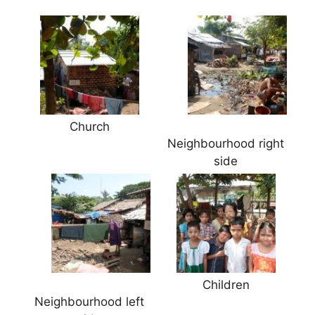
Church
Neighbourhood right
side
Children
Neighbourhood left