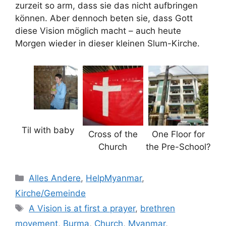
zurzeit so arm, dass sie das nicht aufbringen
können. Aber dennoch beten sie, dass Gott
diese Vision möglich macht – auch heute
Morgen wieder in dieser kleinen Slum-Kirche.
Til with baby
Cross of the
One Floor for
Church
the Pre-School?
Kategorien
Alles Andere
,
HelpMyanmar
,
Kirche/Gemeinde
Schlagwörter
A Vision is at first a prayer
,
brethren
movement
,
Burma
,
Church
,
Myanmar
,