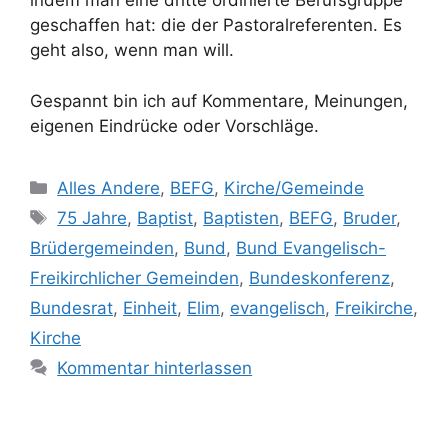
indem man eine dritte ordinierte Berufsgruppe
geschaffen hat: die der Pastoralreferenten. Es
geht also, wenn man will.
Gespannt bin ich auf Kommentare, Meinungen,
eigenen Eindrücke oder Vorschläge.
Kategorien
Alles Andere
,
BEFG
,
Kirche/Gemeinde
Schlagwörter
75 Jahre
,
Baptist
,
Baptisten
,
BEFG
,
Bruder
,
Brüdergemeinden
,
Bund
,
Bund Evangelisch-
Freikirchlicher Gemeinden
,
Bundeskonferenz
,
Bundesrat
,
Einheit
,
Elim
,
evangelisch
,
Freikirche
,
Kirche
Kommentar hinterlassen