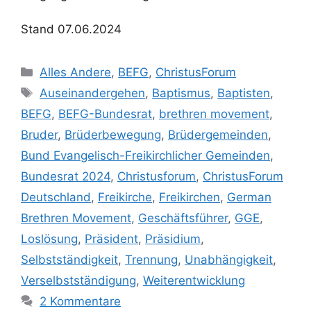
Stand 07.06.2024
Kategorien
Alles Andere
,
BEFG
,
ChristusForum
Schlagwörter
Auseinandergehen
,
Baptismus
,
Baptisten
,
BEFG
,
BEFG-Bundesrat
,
brethren movement
,
Bruder
,
Brüderbewegung
,
Brüdergemeinden
,
Bund Evangelisch-Freikirchlicher Gemeinden
,
Bundesrat 2024
,
Christusforum
,
ChristusForum
Deutschland
,
Freikirche
,
Freikirchen
,
German
Brethren Movement
,
Geschäftsführer
,
GGE
,
Loslösung
,
Präsident
,
Präsidium
,
Selbstständigkeit
,
Trennung
,
Unabhängigkeit
,
Verselbstständigung
,
Weiterentwicklung
2 Kommentare