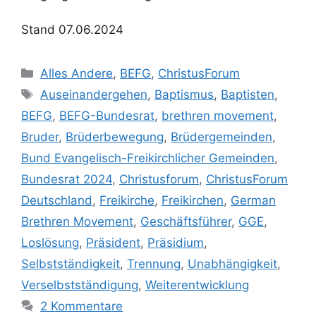
Stand 07.06.2024
Kategorien
Alles Andere
,
BEFG
,
ChristusForum
Schlagwörter
Auseinandergehen
,
Baptismus
,
Baptisten
,
BEFG
,
BEFG-Bundesrat
,
brethren movement
,
Bruder
,
Brüderbewegung
,
Brüdergemeinden
,
Bund Evangelisch-Freikirchlicher Gemeinden
,
Bundesrat 2024
,
Christusforum
,
ChristusForum
Deutschland
,
Freikirche
,
Freikirchen
,
German
Brethren Movement
,
Geschäftsführer
,
GGE
,
Loslösung
,
Präsident
,
Präsidium
,
Selbstständigkeit
,
Trennung
,
Unabhängigkeit
,
Verselbstständigung
,
Weiterentwicklung
2 Kommentare