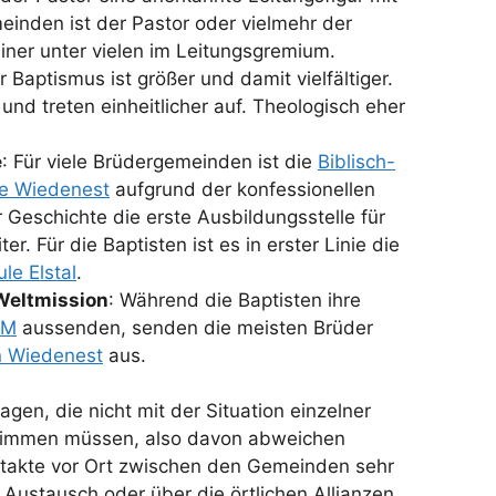
meinden ist der Pastor oder vielmehr der
einer unter vielen im Leitungsgremium.
r Baptismus ist größer und damit vielfältiger.
 und treten einheitlicher auf. Theologisch eher
e
: Für viele Brüdergemeinden ist die
Biblisch-
e Wiedenest
aufgrund der konfessionellen
Geschichte die erste Ausbildungsstelle für
er. Für die Baptisten ist es in erster Linie die
le Elstal
.
Weltmission
: Während die Baptisten ihre
BM
aussenden, senden die meisten Brüder
n Wiedenest
aus.
agen, die nicht mit der Situation einzelner
timmen müssen, also davon abweichen
ntakte vor Ort zwischen den Gemeinden sehr
 Austausch oder über die örtlichen Allianzen.