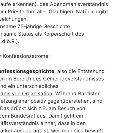
“ Taufe erkennen), das Abendmahlsverständnis
m Priestertum aller Gläubigen. Natürlich gibt
weichungen.
insame 75-jährige Geschichte.
insame Status als Körperschaft des
.d.ö.R.).
n Konfessionsströme:
onfessionsgeschichte
, also die Entstehung
en im Bereich des
Gemeindeverständnisses
d ein unterschiedliches
dnis von Organisation
. Während Baptisten
rnetzung eher positiv gegenüberstehen, sind
 Das drückt sich z.B. am Besuch von
em Bundesrat aus. Damit geht ein
itätsverständnis einher, dass in den
ärker ausgeprägt ist, weil man sich bewußt