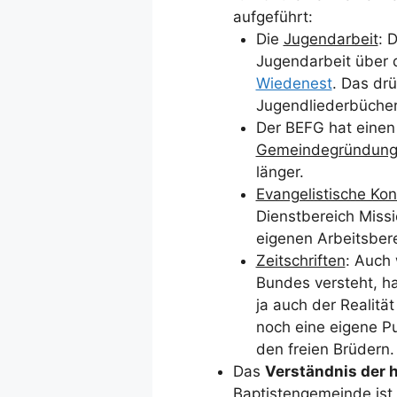
aufgeführt:
Die
Jugendarbeit
: 
Jugendarbeit über 
Wiedenest
. Das drü
Jugendliederbüchern
Der BEFG hat einen
Gemeindegründun
länger.
Evangelistische Ko
Dienstbereich Miss
eigenen Arbeitsbere
Zeitschriften
: Auch 
Bundes versteht, ha
ja auch der Realitä
noch eine eigene Pu
den freien Brüdern.
Das
Verständnis der 
Baptistengemeinde ist 