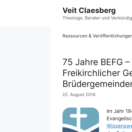
Zum
Veit Claesberg
Inhalt
springen
Theologe, Berater und Verkündi
Ressourcen & Veröffentlichunge
75 Jahre BEFG –
Freikirchlicher 
Brüdergemeinde
22. August 2016
Im Jahr 19
Evangelisc
Wissenswe