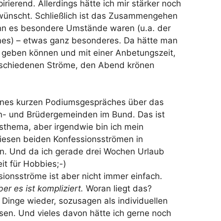
irierend. Allerdings hätte ich mir stärker noch
gewünscht. Schließlich ist das Zusammengehen
nn es besondere Umstände waren (u.a. der
mes) – etwas ganz besonderes. Da hätte man
geben können und mit einer Anbetungszeit,
rschiedenen Ströme, den Abend krönen
ines kurzen Podiumsgespräches über das
en- und Brüdergemeinden im Bund. Das ist
nsthema, aber irgendwie bin ich mein
iesen beiden Konfessionsströmen in
. Und da ich gerade drei Wochen Urlaub
it für Hobbies;-)
sionsströme ist aber nicht immer einfach.
er es ist kompliziert.
Woran liegt das?
 Dinge wieder, sozusagen als individuellen
n. Und vieles davon hätte ich gerne noch