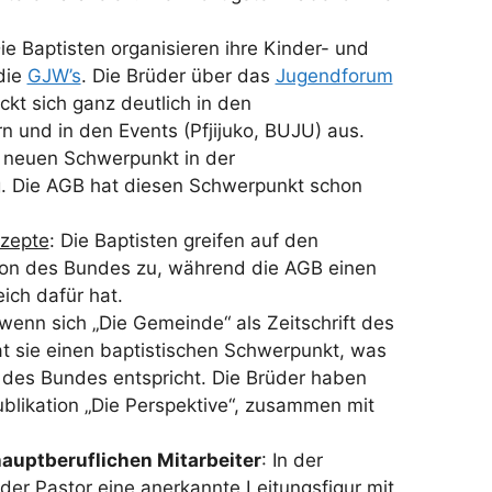
Die Baptisten organisieren ihre Kinder- und
die
GJW’s
. Die Brüder über das
Jugendforum
ckt sich ganz deutlich in den
 und in den Events (Pfjijuko, BUJU) aus.
 neuen Schwerpunkt in der
g
. Die AGB hat diesen Schwerpunkt schon
nzepte
: Die Baptisten greifen auf den
ion des Bundes zu, während die AGB einen
ich dafür hat.
wenn sich „Die Gemeinde“ als Zeitschrift des
t sie einen baptistischen Schwerpunkt, was
t des Bundes entspricht. Die Brüder haben
blikation „Die Perspektive“, zusammen mit
hauptberuflichen Mitarbeiter
: In der
der Pastor eine anerkannte Leitungsfigur mit