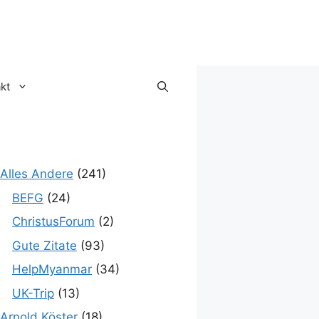
kt
Alles Andere
(241)
BEFG
(24)
ChristusForum
(2)
Gute Zitate
(93)
HelpMyanmar
(34)
UK-Trip
(13)
Arnold Köster
(18)