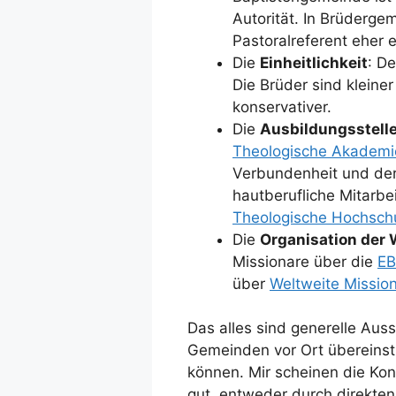
Autorität. In Brüderge
Pastoralreferent eher 
Die
Einheitlichkeit
: De
Die Brüder sind kleiner
konservativer.
Die
Ausbildungsstell
Theologische Akademi
Verbundenheit und der 
hautberufliche Mitarbeit
Theologische Hochschu
Die
Organisation der 
Missionare über die
E
über
Weltweite Missio
Das alles sind generelle Auss
Gemeinden vor Ort übereins
können. Mir scheinen die Ko
gut, entweder durch direkten