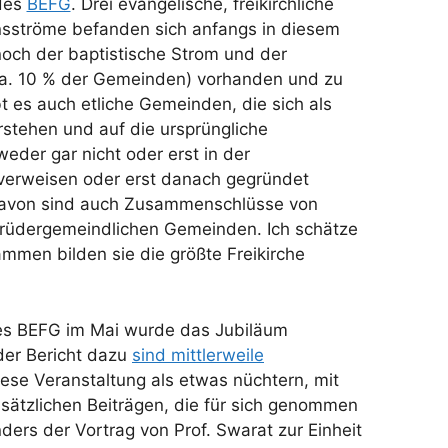
 des
BEFG
. Drei evangelische, freikirchliche
nsströme befanden sich anfangs in diesem
ch der baptistische Strom und der
a. 10 % der Gemeinden) vorhanden und zu
t es auch etliche Gemeinden, die sich als
erstehen und auf die ursprüngliche
der gar nicht oder erst in der
 verweisen oder erst danach gegründet
davon sind auch Zusammenschlüsse von
 brüdergemeindlichen Gemeinden. Ich schätze
ammen bilden sie die größte Freikirche
es BEFG im Mai wurde das Jubiläum
der Bericht dazu
sind mittlerweile
iese Veranstaltung als etwas nüchtern, mit
dsätzlichen Beiträgen, die für sich genommen
ders der Vortrag von Prof. Swarat zur Einheit