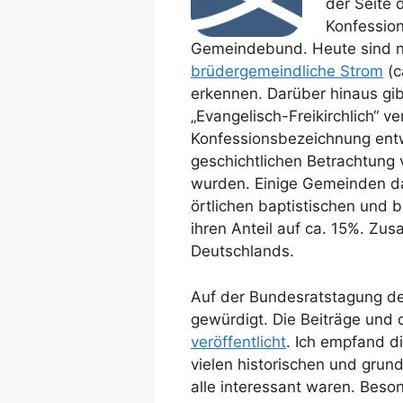
der Seite
Konfessio
Gemeindebund. Heute sind no
brüdergemeindliche Strom
(c
erkennen. Darüber hinaus gib
„Evangelisch-Freikirchlich“ v
Konfessionsbezeichnung entwe
geschichtlichen Betrachtung
wurden. Einige Gemeinden 
örtlichen baptistischen und
ihren Anteil auf ca. 15%. Zus
Deutschlands.
Auf der Bundesratstagung d
gewürdigt. Die Beiträge und 
veröffentlicht
. Ich empfand d
vielen historischen und grun
alle interessant waren. Beson