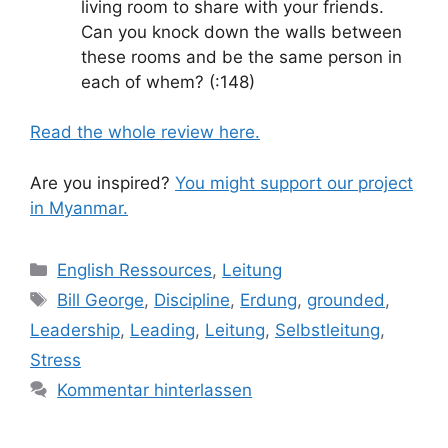
living room to share with your friends.
Can you knock down the walls between
these rooms and be the same person in
each of whem? (:148)
Read the whole review here.
Are you inspired?
You might support our project
in Myanmar.
Kategorien
English Ressources
,
Leitung
Schlagwörter
Bill George
,
Discipline
,
Erdung
,
grounded
,
Leadership
,
Leading
,
Leitung
,
Selbstleitung
,
Stress
Kommentar hinterlassen