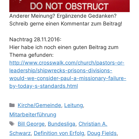
Anderer Meinung? Ergänzende Gedanken?
Schreib gerne einen Kommentar zum Beitrag!
Nachtrag 28.11.2016:
Hier habe ich noch einen guten Beitrag zum
Thema gefunden:
http://www.crosswalk.com/church/pastors-or-
leadership/shipwrecks-prisons-divisions-
would-we-consider-paul-a-missionary-failure-
by-today-s-standards.html
Kategorien
Kirche/Gemeinde
,
Leitung
,
Mitarbeiterführung
Schlagwörter
Bill George
,
Bundesliga
,
Christian A.
Schwarz
,
Definition von Erfolg
,
Doug Fields
,