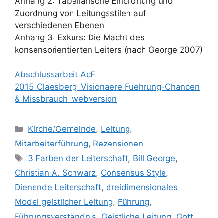
Anhang 2: Tabellarische Einordnung und
Zuordnung von Leitungsstilen auf
verschiedenen Ebenen
Anhang 3: Exkurs: Die Macht des
konsensorientierten Leiters (nach George 2007)
Abschlussarbeit AcF
2015_Claesberg_Visionaere Fuehrung-Chancen
& Missbrauch_webversion
Kategorien
Kirche/Gemeinde
,
Leitung
,
Mitarbeiterführung
,
Rezensionen
Schlagwörter
3 Farben der Leiterschaft
,
Bill George
,
Christian A. Schwarz
,
Consensus Style
,
Dienende Leiterschaft
,
dreidimensionales
Model geistlicher Leitung
,
Führung
,
Führungsverständnis
,
Geistliche Leitung
,
Gott
,