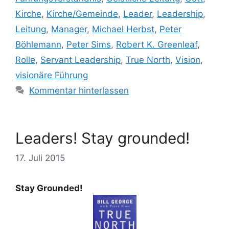
Kirche
,
Kirche/Gemeinde
,
Leader
,
Leadership
,
Leitung
,
Manager
,
Michael Herbst
,
Peter
Böhlemann
,
Peter Sims
,
Robert K. Greenleaf
,
Rolle
,
Servant Leadership
,
True North
,
Vision
,
visionäre Führung
Kommentar hinterlassen
Leaders! Stay grounded!
17. Juli 2015
Stay Grounded!