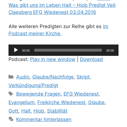
Was gibt uns im Leben Halt – Hiob Predigt Veit
Claesberg EFG Wiedenest 03.04.2016
Alle weiteren Predigten zur Reihe gibt es
im
Podcast meiner Kirche.
Audio-
00:00
00:00
Player
Podcast:
Play in new window
|
Download
Kategorien
Audio
,
Glaube/Nachfolge
,
Skript
,
Verkündigung/Predigt
Schlagwörter
Bewegende Fragen
,
EFG Wiedenest
,
Evangelium
,
Freikirche Wiedenest
,
Glaube
,
Gott
,
Halt
,
Hiob
,
Stabilität
Kommentar hinterlassen