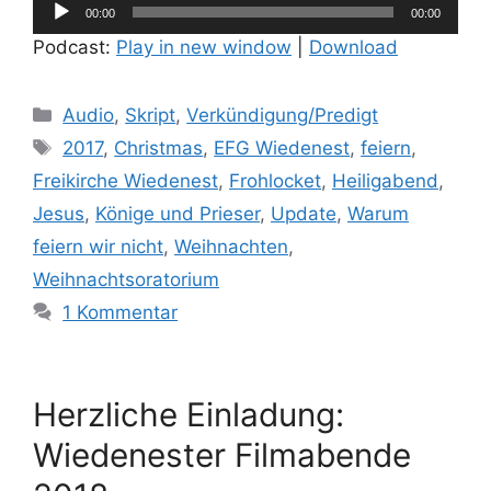
Audio-
00:00
00:00
Player
Podcast:
Play in new window
|
Download
Kategorien
Audio
,
Skript
,
Verkündigung/Predigt
Schlagwörter
2017
,
Christmas
,
EFG Wiedenest
,
feiern
,
Freikirche Wiedenest
,
Frohlocket
,
Heiligabend
,
Jesus
,
Könige und Prieser
,
Update
,
Warum
feiern wir nicht
,
Weihnachten
,
Weihnachtsoratorium
1 Kommentar
Herzliche Einladung:
Wiedenester Filmabende