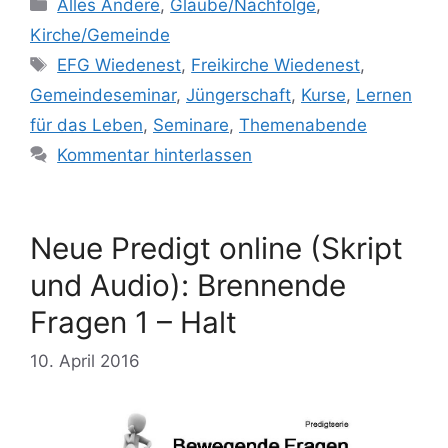
Kategorien
Alles Andere
,
Glaube/Nachfolge
,
Kirche/Gemeinde
Schlagwörter
EFG Wiedenest
,
Freikirche Wiedenest
,
Gemeindeseminar
,
Jüngerschaft
,
Kurse
,
Lernen
für das Leben
,
Seminare
,
Themenabende
Kommentar hinterlassen
Neue Predigt online (Skript
und Audio): Brennende
Fragen 1 – Halt
10. April 2016