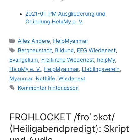
2021-01_PM Ausgliederung und
Gründung HelpMy e. V.
Kategorien
Alles Andere
,
HelpMyanmar
Schlagwörter
Bergneustadt
,
Bildung
,
EFG Wiedenest
,
Evangelium
,
Freikirche Wiedenest
,
helpMy
,
HelpMy e. V.
,
HelpMyanmar
,
Lieblingsverein
,
Myanmar
,
Nothilfe
,
Wiedenest
Kommentar hinterlassen
FROHLOCKET /froˈlɔkət/
(Heiligabendpredigt): Skript
und Audio