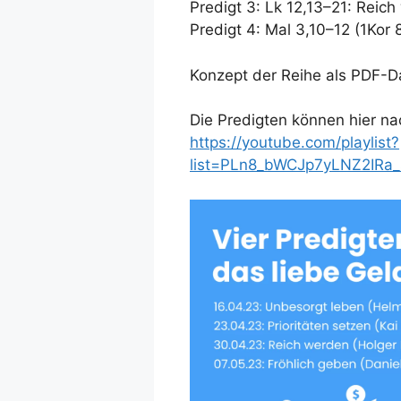
Predigt 3: Lk 12,13–21: Reic
Predigt 4: Mal 3,10–12 (1Kor 
Konzept der Reihe als PDF-D
Die Predigten können hier n
https://youtube.com/playlist?
list=PLn8_bWCJp7yLNZ2IRa