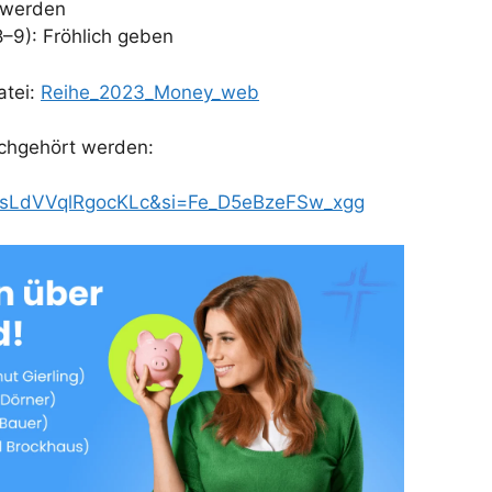
h werden
8–9): Fröhlich geben
atei:
Reihe_2023_Money_web
achgehört werden:
_sLdVVqlRgocKLc&si=Fe_D5eBzeFSw_xgg