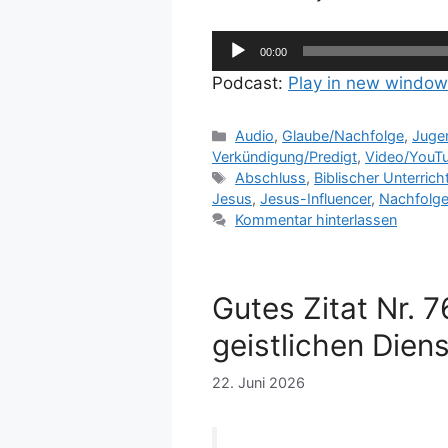
Audio-
00:00
Player
Podcast:
Play in new window
Kategorien
Audio
,
Glaube/Nachfolge
,
Juge
Verkündigung/Predigt
,
Video/YouT
Schlagwörter
Abschluss
,
Biblischer Unterrich
Jesus
,
Jesus-Influencer
,
Nachfolg
Kommentar hinterlassen
Gutes Zitat Nr. 
geistlichen Diens
22. Juni 2026