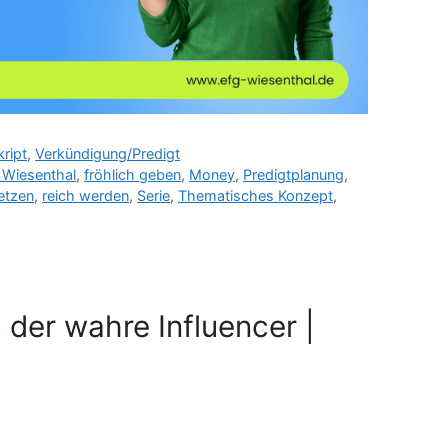
kript
,
Verkündigung/Predigt
 Wiesenthal
,
fröhlich geben
,
Money
,
Predigtplanung
,
setzen
,
reich werden
,
Serie
,
Thematisches Konzept
,
 der wahre Influencer |