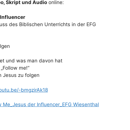
o, Skript und Audio
online:
Influencer
ss des Biblischen Unterrichts in der EFG
olgen
et und was man davon hat
 „Follow me!“
n Jesus zu folgen
youtu.be/-bmgzirAk18
w Me_Jesus der Influencer_EFG Wiesenthal