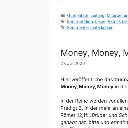
Kategorien
Gute Zitate
,
Leitung
,
Mitarbeite
Schlagwörter
Konfrontation
,
Liebe
,
Patrick Le
Kommentar hinterlassen
Money, Money, 
27. Juli 2026
Hier veröffentliche das
thema
Money, Money, Money
in de
In der Reihe werden vor allen
Predigt 3, in der mehr an ein
Römer 12,1f:
„Brüder und Schw
gehabt hat, bitte und ermahn