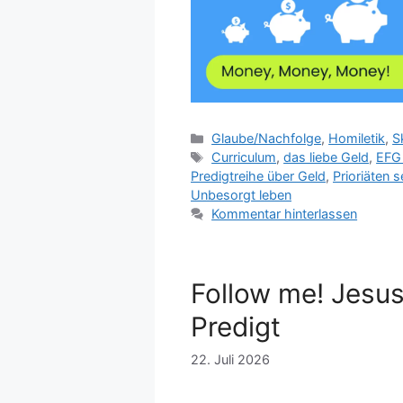
Kategorien
Glaube/Nachfolge
,
Homiletik
,
S
Schlagwörter
Curriculum
,
das liebe Geld
,
EFG
Predigtreihe über Geld
,
Prioriäten 
Unbesorgt leben
Kommentar hinterlassen
Follow me! Jesus
Predigt
22. Juli 2026