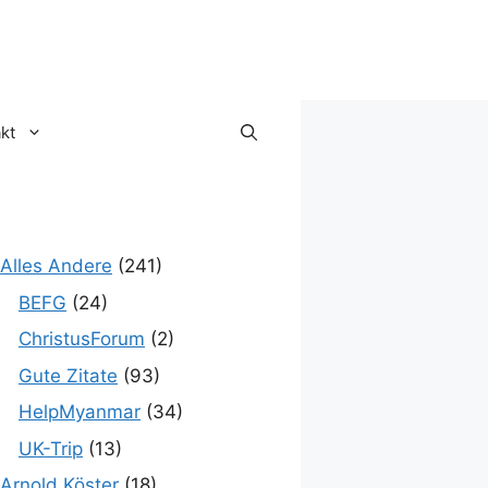
kt
Alles Andere
(241)
BEFG
(24)
ChristusForum
(2)
Gute Zitate
(93)
HelpMyanmar
(34)
UK-Trip
(13)
Arnold Köster
(18)