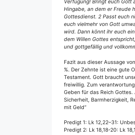
Verfügung! Bringt euch Gott a
Hingabe, an dem er Freude h
Gottesdienst. 2 Passt euch n
euch vielmehr von Gott umwa
wird. Dann könnt ihr euch ein
dem Willen Gottes entspricht,
und gottgefällig und vollkomm
Fazit aus dieser Aussage von 
%. Der Zehnte ist eine gute O
Testament. Gott braucht unse
freiwillig. Zum verantwortu
Geben für das Reich Gottes.
Sicherheit, Barmherzigkeit, 
mit Geld“
Predigt 1: Lk 12,22–31: Unbe
Predigt 2: Lk 18,18-20: Lk 18,