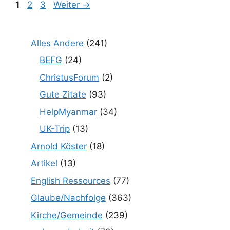
Seite
Seite
Seite
1
2
3
Weiter
→
Alles Andere
(241)
BEFG
(24)
ChristusForum
(2)
Gute Zitate
(93)
HelpMyanmar
(34)
UK-Trip
(13)
Arnold Köster
(18)
Artikel
(13)
English Ressources
(77)
Glaube/Nachfolge
(363)
Kirche/Gemeinde
(239)