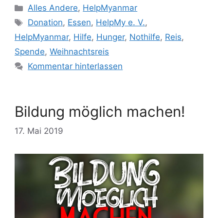
Kategorien
Alles Andere
,
HelpMyanmar
Schlagwörter
Donation
,
Essen
,
HelpMy e. V.
,
HelpMyanmar
,
Hilfe
,
Hunger
,
Nothilfe
,
Reis
,
Spende
,
Weihnachtsreis
Kommentar hinterlassen
Bildung möglich machen!
17. Mai 2019