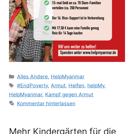
Kategorien
Alles Andere
,
HelpMyanmar
Schlagwörter
#EndPoverty
,
Armut
,
Helfen
,
helpMy
,
HelpMyanmar
,
Kampf gegen Armut
Kommentar hinterlassen
Mehr Kindergärten für die