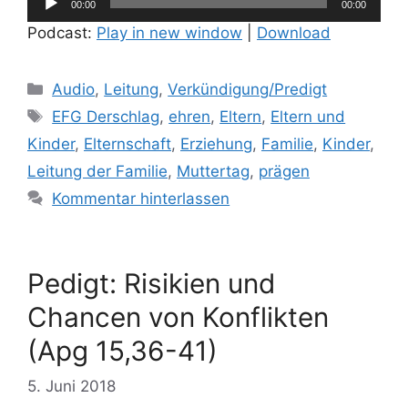
00:00
00:00
Player
Podcast:
Play in new window
|
Download
Kategorien
Audio
,
Leitung
,
Verkündigung/Predigt
Schlagwörter
EFG Derschlag
,
ehren
,
Eltern
,
Eltern und
Kinder
,
Elternschaft
,
Erziehung
,
Familie
,
Kinder
,
Leitung der Familie
,
Muttertag
,
prägen
Kommentar hinterlassen
Pedigt: Risikien und
Chancen von Konflikten
(Apg 15,36-41)
5. Juni 2018