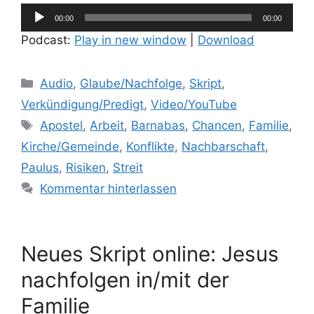
Audio-
00:00
00:00
Player
Podcast:
Play in new window
|
Download
Kategorien
Audio
,
Glaube/Nachfolge
,
Skript
,
Verkündigung/Predigt
,
Video/YouTube
Schlagwörter
Apostel
,
Arbeit
,
Barnabas
,
Chancen
,
Familie
,
Kirche/Gemeinde
,
Konflikte
,
Nachbarschaft
,
Paulus
,
Risiken
,
Streit
Kommentar hinterlassen
Neues Skript online: Jesus
nachfolgen in/mit der
Familie