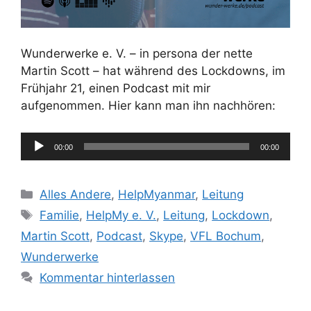
Wunderwerke e. V. – in persona der nette
Martin Scott – hat während des Lockdowns, im
Frühjahr 21, einen Podcast mit mir
aufgenommen. Hier kann man ihn nachhören:
Audio-
00:00
00:00
Player
Kategorien
Alles Andere
,
HelpMyanmar
,
Leitung
Schlagwörter
Familie
,
HelpMy e. V.
,
Leitung
,
Lockdown
,
Martin Scott
,
Podcast
,
Skype
,
VFL Bochum
,
Wunderwerke
Kommentar hinterlassen