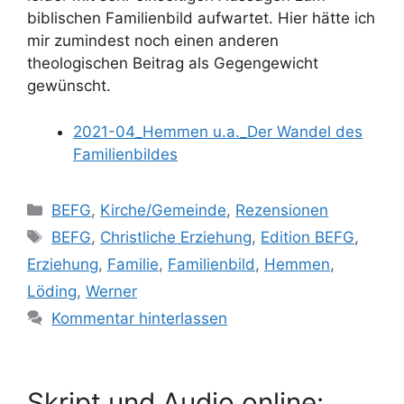
biblischen Familienbild aufwartet. Hier hätte ich
mir zumindest noch einen anderen
theologischen Beitrag als Gegengewicht
gewünscht.
2021-04_Hemmen u.a._Der Wandel des
Familienbildes
Kategorien
BEFG
,
Kirche/Gemeinde
,
Rezensionen
Schlagwörter
BEFG
,
Christliche Erziehung
,
Edition BEFG
,
Erziehung
,
Familie
,
Familienbild
,
Hemmen
,
Löding
,
Werner
Kommentar hinterlassen
Skript und Audio online: