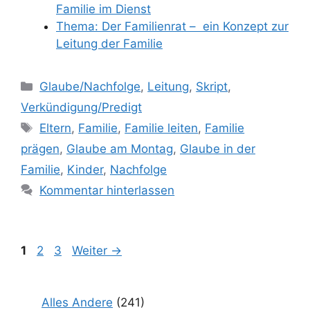
Familie im Dienst
Thema: Der Familienrat – ein Konzept zur
Leitung der Familie
Kategorien
Glaube/Nachfolge
,
Leitung
,
Skript
,
Verkündigung/Predigt
Schlagwörter
Eltern
,
Familie
,
Familie leiten
,
Familie
prägen
,
Glaube am Montag
,
Glaube in der
Familie
,
Kinder
,
Nachfolge
Kommentar hinterlassen
Seite
Seite
Seite
1
2
3
Weiter
→
Alles Andere
(241)