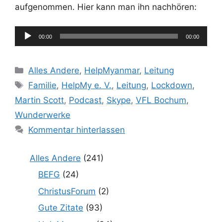
aufgenommen. Hier kann man ihn nachhören:
Audio-
00:00
00:00
Player
Kategorien
Alles Andere
,
HelpMyanmar
,
Leitung
Schlagwörter
Familie
,
HelpMy e. V.
,
Leitung
,
Lockdown
,
Martin Scott
,
Podcast
,
Skype
,
VFL Bochum
,
Wunderwerke
Kommentar hinterlassen
Alles Andere
(241)
BEFG
(24)
ChristusForum
(2)
Gute Zitate
(93)