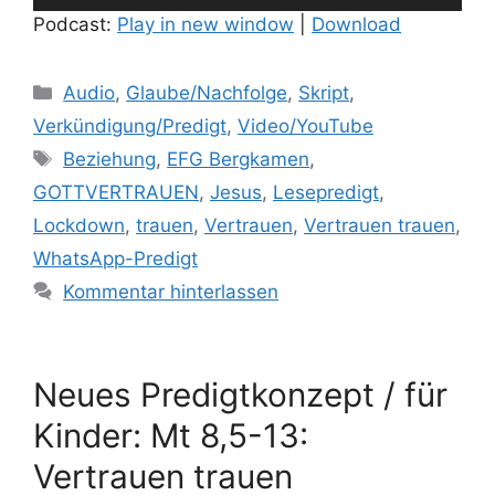
Player
Podcast:
Play in new window
|
Download
Kategorien
Audio
,
Glaube/Nachfolge
,
Skript
,
Verkündigung/Predigt
,
Video/YouTube
Schlagwörter
Beziehung
,
EFG Bergkamen
,
GOTTVERTRAUEN
,
Jesus
,
Lesepredigt
,
Lockdown
,
trauen
,
Vertrauen
,
Vertrauen trauen
,
WhatsApp-Predigt
Kommentar hinterlassen
Neues Predigtkonzept / für
Kinder: Mt 8,5-13:
Vertrauen trauen