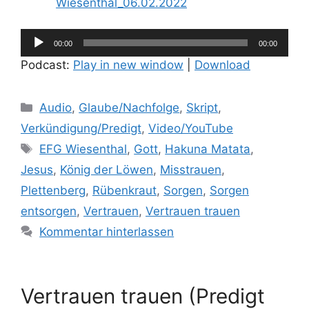
Wiesenthal_06.02.2022
Audio-
00:00
00:00
Player
Podcast:
Play in new window
|
Download
Kategorien
Audio
,
Glaube/Nachfolge
,
Skript
,
Verkündigung/Predigt
,
Video/YouTube
Schlagwörter
EFG Wiesenthal
,
Gott
,
Hakuna Matata
,
Jesus
,
König der Löwen
,
Misstrauen
,
Plettenberg
,
Rübenkraut
,
Sorgen
,
Sorgen
entsorgen
,
Vertrauen
,
Vertrauen trauen
Kommentar hinterlassen
Vertrauen trauen (Predigt