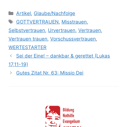
Kategorien
Artikel
,
Glaube/Nachfolge
Schlagwörter
GOTTVERTRAUEN
,
Misstrauen
,
Selbstvertrauen
,
Urvertrauen
,
Vertrauen
,
Vertrauen trauen
,
Vorschussvertrauen
,
WERTESTARTER
Sei der Eine! – dankbar & gerettet (Lukas
17,11-19)
Gutes Zitat Nr. 63: Missio Dei