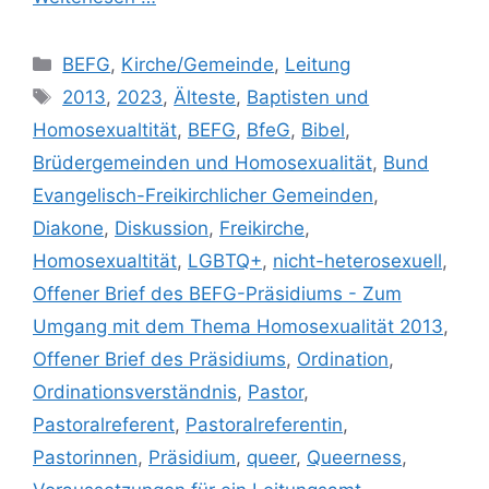
Kategorien
BEFG
,
Kirche/Gemeinde
,
Leitung
Schlagwörter
2013
,
2023
,
Älteste
,
Baptisten und
Homosexualtität
,
BEFG
,
BfeG
,
Bibel
,
Brüdergemeinden und Homosexualität
,
Bund
Evangelisch-Freikirchlicher Gemeinden
,
Diakone
,
Diskussion
,
Freikirche
,
Homosexualtität
,
LGBTQ+
,
nicht-heterosexuell
,
Offener Brief des BEFG-Präsidiums - Zum
Umgang mit dem Thema Homosexualität 2013
,
Offener Brief des Präsidiums
,
Ordination
,
Ordinationsverständnis
,
Pastor
,
Pastoralreferent
,
Pastoralreferentin
,
Pastorinnen
,
Präsidium
,
queer
,
Queerness
,