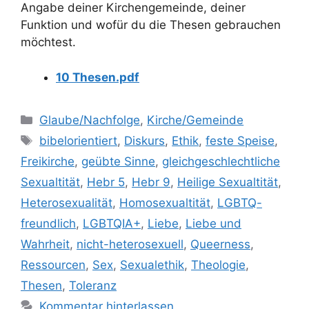
Angabe deiner Kirchengemeinde, deiner
Funktion und wofür du die Thesen gebrauchen
möchtest.
10 Thesen.pdf
Kategorien
Glaube/Nachfolge
,
Kirche/Gemeinde
Schlagwörter
bibelorientiert
,
Diskurs
,
Ethik
,
feste Speise
,
Freikirche
,
geübte Sinne
,
gleichgeschlechtliche
Sexualtität
,
Hebr 5
,
Hebr 9
,
Heilige Sexualtität
,
Heterosexualität
,
Homosexualtität
,
LGBTQ-
freundlich
,
LGBTQIA+
,
Liebe
,
Liebe und
Wahrheit
,
nicht-heterosexuell
,
Queerness
,
Ressourcen
,
Sex
,
Sexualethik
,
Theologie
,
Thesen
,
Toleranz
Kommentar hinterlassen