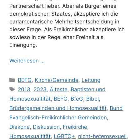
Partnerschaft lieber. Aber als Bürger eines
demokratischen Staates, akzeptiere ich die
parlamentarische Mehrheitsentscheidung in
dieser Frage. Als Freikirchlicher akzeptiere ich
sowieso in der Regel eher Freiheit als
Einengung.
Weiterlesen …
Kategorien
BEFG
,
Kirche/Gemeinde
,
Leitung
Schlagwörter
2013
,
2023
,
Älteste
,
Baptisten und
Homosexualtität
,
BEFG
,
BfeG
,
Bibel
,
Brüdergemeinden und Homosexualität
,
Bund
Evangelisch-Freikirchlicher Gemeinden
,
Diakone
,
Diskussion
,
Freikirche
,
Homosexualtität
,
LGBTQ+
,
nicht-heterosexuell
,