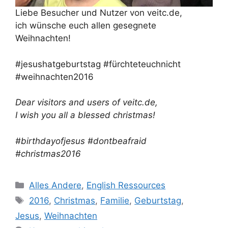
Liebe Besucher und Nutzer von veitc.de,
ich wünsche euch allen gesegnete
Weihnachten!
#jesushatgeburtstag #fürchteteuchnicht
#weihnachten2016
Dear visitors and users of veitc.de,
I wish you all a blessed christmas!
#birthdayofjesus #dontbeafraid
#christmas2016
Kategorien
Alles Andere
,
English Ressources
Schlagwörter
2016
,
Christmas
,
Familie
,
Geburtstag
,
Jesus
,
Weihnachten