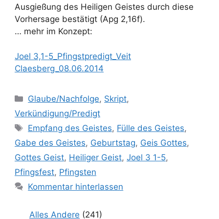
Ausgießung des Heiligen Geistes durch diese
Vorhersage bestätigt (Apg 2,16f).
… mehr im Konzept:
Joel 3,1-5_Pfingstpredigt_Veit
Claesberg_08.06.2014
Kategorien
Glaube/Nachfolge
,
Skript
,
Verkündigung/Predigt
Schlagwörter
Empfang des Geistes
,
Fülle des Geistes
,
Gabe des Geistes
,
Geburtstag
,
Geis Gottes
,
Gottes Geist
,
Heiliger Geist
,
Joel 3 1-5
,
Pfingsfest
,
Pfingsten
Kommentar hinterlassen
Alles Andere
(241)