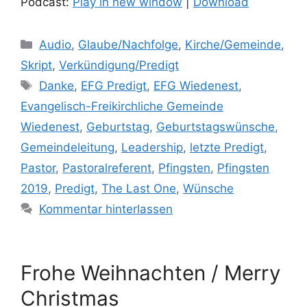
Podcast:
Play in new window
|
Download
Kategorien
Audio
,
Glaube/Nachfolge
,
Kirche/Gemeinde
,
Skript
,
Verkündigung/Predigt
Schlagwörter
Danke
,
EFG Predigt
,
EFG Wiedenest
,
Evangelisch-Freikirchliche Gemeinde
Wiedenest
,
Geburtstag
,
Geburtstagswünsche
,
Gemeindeleitung
,
Leadership
,
letzte Predigt
,
Pastor
,
Pastoralreferent
,
Pfingsten
,
Pfingsten
2019
,
Predigt
,
The Last One
,
Wünsche
Kommentar hinterlassen
Frohe Weihnachten / Merry
Christmas