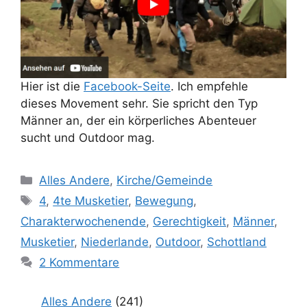
Hier ist die
Facebook-Seite
. Ich empfehle
dieses Movement sehr. Sie spricht den Typ
Männer an, der ein körperliches Abenteuer
sucht und Outdoor mag.
Kategorien
Alles Andere
,
Kirche/Gemeinde
Schlagwörter
4
,
4te Musketier
,
Bewegung
,
Charakterwochenende
,
Gerechtigkeit
,
Männer
,
Musketier
,
Niederlande
,
Outdoor
,
Schottland
2 Kommentare
Alles Andere
(241)