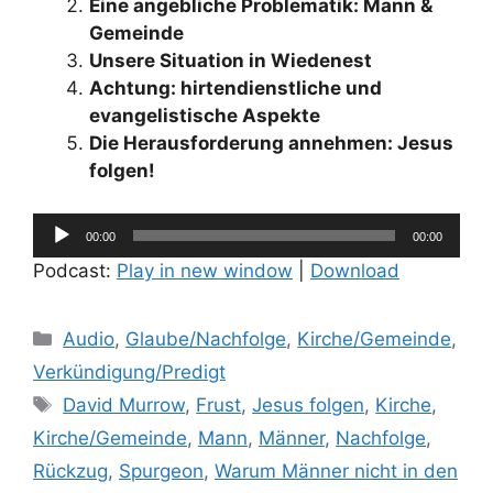
Eine angebliche Problematik: Mann &
Gemeinde
Unsere Situation in Wiedenest
Achtung: hirtendienstliche und
evangelistische Aspekte
Die Herausforderung annehmen: Jesus
folgen!
Audio-
00:00
00:00
Player
Podcast:
Play in new window
|
Download
Kategorien
Audio
,
Glaube/Nachfolge
,
Kirche/Gemeinde
,
Verkündigung/Predigt
Schlagwörter
David Murrow
,
Frust
,
Jesus folgen
,
Kirche
,
Kirche/Gemeinde
,
Mann
,
Männer
,
Nachfolge
,
Rückzug
,
Spurgeon
,
Warum Männer nicht in den