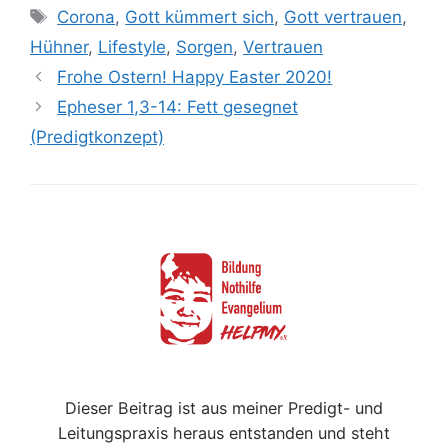
Schlagwörter
Corona
,
Gott kümmert sich
,
Gott vertrauen
,
Hühner
,
Lifestyle
,
Sorgen
,
Vertrauen
Frohe Ostern! Happy Easter 2020!
Epheser 1,3-14: Fett gesegnet
(Predigtkonzept)
Dieser Beitrag ist aus meiner Predigt- und
Leitungspraxis heraus entstanden und steht