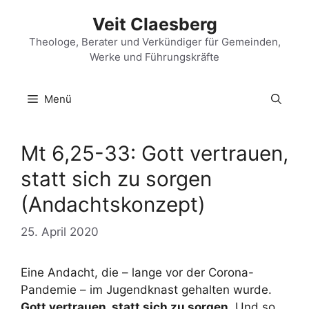
Zum
Veit Claesberg
Inhalt
springen
Theologe, Berater und Verkündiger für Gemeinden,
Werke und Führungskräfte
Menü
Mt 6,25-33: Gott vertrauen,
statt sich zu sorgen
(Andachtskonzept)
25. April 2020
Eine Andacht, die – lange vor der Corona-
Pandemie – im Jugendknast gehalten wurde.
Gott vertrauen, statt sich zu sorgen.
Und so