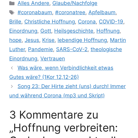
Kategorien
Alles Andere
,
Glaube/Nachfolge
Schlagwörter
#coronabaum
,
#coronatree
,
Apfelbaum
,
Brille
,
Christliche Hoffnung
,
Corona
,
COVID-19
,
Einordnung
,
Gott
,
Heilsgeschichte
,
Hoffnung
,
hope
,
Jesus
,
Krise
,
lebendige Hoffnung
,
Martin
Luther
,
Pandemie
,
SARS-CoV-2
,
theologische
Einordnung
,
Vertrauen
Was wäre, wenn Verbindlichkeit etwas
Gutes wäre? (1Kor 12,12-26)
Song 23: Der Hirte zieht (uns) durch! Immer
und während Corona (mp3 und Skript)
3 Kommentare zu
„Hoffnung verbreiten: