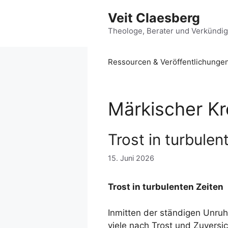
Zum
Veit Claesberg
Inhalt
springen
Theologe, Berater und Verkündi
Ressourcen & Veröffentlichunge
Märkischer Kr
Trost in turbulen
15. Juni 2026
Trost in turbulenten Zeiten
Inmitten der ständigen Unruh
viele nach Trost und Zuversi