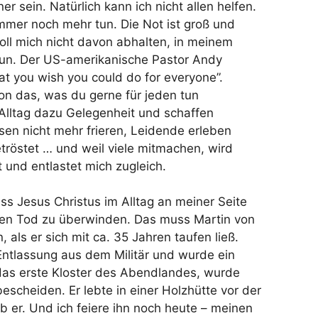
er sein. Natürlich kann ich nicht allen helfen.
mmer noch mehr tun. Die Not ist groß und
oll mich nicht davon abhalten, in meinem
tun. Der US-amerikanische Pastor Andy
at you wish you could do for everyone”.
son das, was du gerne für jeden tun
 Alltag dazu Gelegenheit und schaffen
en nicht mehr frieren, Leidende erleben
tröstet … und weil viele mitmachen, wird
t und entlastet mich zugleich.
ass Jesus Christus im Alltag an meiner Seite
d den Tod zu überwinden. Das muss Martin von
als er sich mit ca. 35 Jahren taufen ließ.
Entlassung aus dem Militär und wurde ein
e das erste Kloster des Abendlandes, wurde
escheiden. Er lebte in einer Holzhütte vor der
b er. Und ich feiere ihn noch heute – meinen