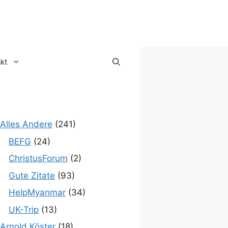
kt
Alles Andere
(241)
BEFG
(24)
ChristusForum
(2)
Gute Zitate
(93)
HelpMyanmar
(34)
UK-Trip
(13)
Arnold Köster
(18)