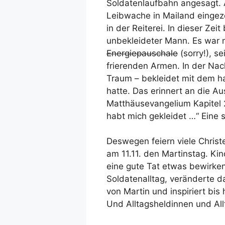
Soldatenlaufbahn angesagt. A
Leibwache in Mailand eingezo
in der Reiterei. In dieser Ze
unbekleideter Mann. Es war m
Energiepauschale
(sorry!), s
frierenden Armen. In der Nac
Traum – bekleidet mit dem h
hatte. Das erinnert an die 
Matthäusevangelium Kapitel 2
habt mich gekleidet …“ Eine 
Deswegen feiern viele Christ
am 11.11. den Martinstag. Ki
eine gute Tat etwas bewirken
Soldatenalltag, veränderte 
von Martin und inspiriert bis
Und Alltagsheldinnen und All