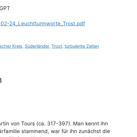
tGPT
02-24_Leuchtturmworte_Trost.pdf
scher Kreis
,
Süderländer
,
Trost
,
turbulente Zeiten
n
artin von Tours (ca. 317-397). Man kennt ihn
itärfamilie stammend, war für ihn zunächst die