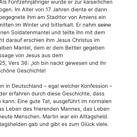
ls Fünfzehnjähriger wurde er zur kaiserlichen
gen. Im Alter von 17 Jahren diente er dann
it begegnete ihm am Stadttor von Amiens ein
itten im Winter und bitterkalt. Er nahm
seine
einen Soldatenmantel und teilte ihn mit dem
ht darauf erschien ihm Jesus Christus im
alben Mantel, dem er dem Bettler gegeben
Aussage von Jesus aus dem
5, Vers 36: „Ich bin nackt gewesen und ihr
schöne Geschichte!
en in Deutschland – egal welcher Konfession –
nder erfahren durch diese Geschichte, dass
 kann. Eine gute Tat, ausgeführt im normalen
das Leben des frierenden Mannes, das Leben
 heute Menschen. Martin war ein Alltagsheld.
tagshelden gab und gibt es zum Glück viele.