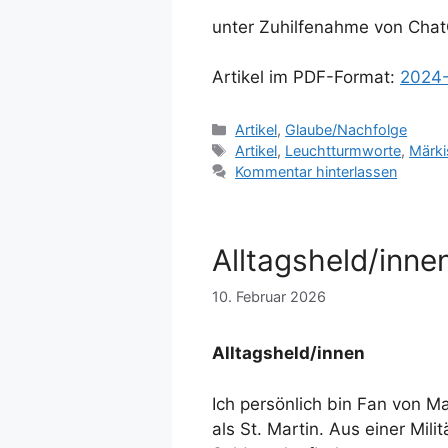
unter Zuhilfenahme von Cha
Artikel im PDF-Format:
2024-
Kategorien
Artikel
,
Glaube/Nachfolge
Schlagwörter
Artikel
,
Leuchtturmworte
,
Märki
Kommentar hinterlassen
Alltagsheld/inne
10. Februar 2026
Alltagsheld/innen
Ich persönlich bin Fan von M
als St. Martin. Aus einer Mil