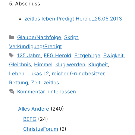
5. Abschluss
zeitlos leben Predigt Herold_26.05.2013
Kategorien
Glaube/Nachfolge
,
Skript
,
Verkündigung/Predigt
Schlagwörter
125 Jahre
,
EFG Herold
,
Erzgebirge
,
Ewigkeit
,
Gleichnis
,
Himmel
,
klug werden
,
Klugheit
,
Leben
,
Lukas 12
,
reicher Grundbesitzer
,
Rettung
,
Zeit
,
zeitlos
Kommentar hinterlassen
Alles Andere
(240)
BEFG
(24)
ChristusForum
(2)