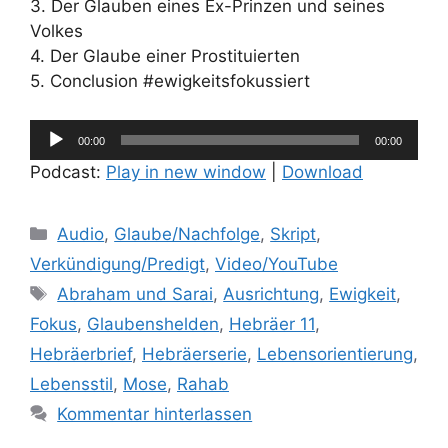
3. Der Glauben eines Ex-Prinzen und seines
Volkes
4. Der Glaube einer Prostituierten
5. Conclusion #ewigkeitsfokussiert
Audio-
00:00
00:00
Player
Podcast:
Play in new window
|
Download
Kategorien
Audio
,
Glaube/Nachfolge
,
Skript
,
Verkündigung/Predigt
,
Video/YouTube
Schlagwörter
Abraham und Sarai
,
Ausrichtung
,
Ewigkeit
,
Fokus
,
Glaubenshelden
,
Hebräer 11
,
Hebräerbrief
,
Hebräerserie
,
Lebensorientierung
,
Lebensstil
,
Mose
,
Rahab
Kommentar hinterlassen