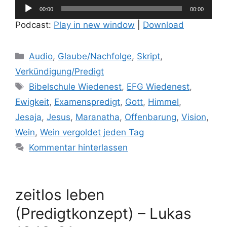
Audio-
00:00
00:00
Player
Podcast:
Play in new window
|
Download
Kategorien
Audio
,
Glaube/Nachfolge
,
Skript
,
Verkündigung/Predigt
Schlagwörter
Bibelschule Wiedenest
,
EFG Wiedenest
,
Ewigkeit
,
Examenspredigt
,
Gott
,
Himmel
,
Jesaja
,
Jesus
,
Maranatha
,
Offenbarung
,
Vision
,
Wein
,
Wein vergoldet jeden Tag
Kommentar hinterlassen
zeitlos leben
(Predigtkonzept) – Lukas