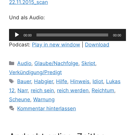
22.11.2015_scan
Und als Audio:
Audio-
00:00
00:00
Player
Podcast:
Play in new window
|
Download
Kategorien
Audio
,
Glaube/Nachfolge
,
Skript
,
Verkündigung/Predigt
Schlagwörter
Bauer
,
Habgier
,
Hilfe
,
Hinweis
,
Idiot
,
Lukas
12
,
Narr
,
reich sein
,
reich werden
,
Reichtum
,
Scheune
,
Warnung
Kommentar hinterlassen