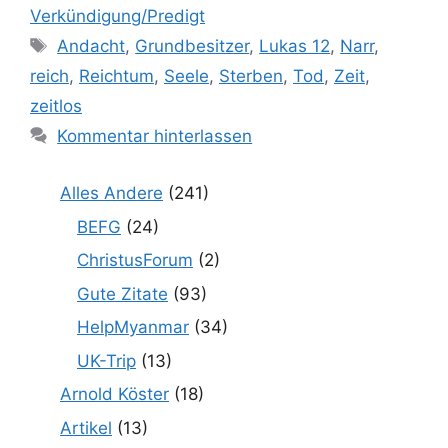
Verkündigung/Predigt
Schlagwörter
Andacht
,
Grundbesitzer
,
Lukas 12
,
Narr
,
reich
,
Reichtum
,
Seele
,
Sterben
,
Tod
,
Zeit
,
zeitlos
Kommentar hinterlassen
Alles Andere
(241)
BEFG
(24)
ChristusForum
(2)
Gute Zitate
(93)
HelpMyanmar
(34)
UK-Trip
(13)
Arnold Köster
(18)
Artikel
(13)