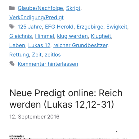
Kategorien
Glaube/Nachfolge
,
Skript
,
Verkündigung/Predigt
Schlagwörter
125 Jahre
,
EFG Herold
,
Erzgebirge
,
Ewigkeit
,
Gleichnis
,
Himmel
,
klug werden
,
Klugheit
,
Leben
,
Lukas 12
,
reicher Grundbesitzer
,
Rettung
,
Zeit
,
zeitlos
Kommentar hinterlassen
Neue Predigt online: Reich
werden (Lukas 12,12-31)
12. September 2016