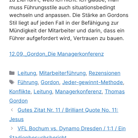
muss Führungsstile auch situationsbedingt
wechseln und anpassen. Die Stärke an Gordons
Stil liegt auf jeden Fall in der Befähigung zur
Mündigkeit der Mitarbeiter und darin, dass ein
Führer aufgefordert wird, Vertrauen zu bauen.
12.09._Gordon_Die Managerkonferenz
Kategorien
Leitung
,
Mitarbeiterführung
,
Rezensionen
Schlagwörter
Führung
,
Gordon
,
Jeder-gewinnt-Methode
,
Konflikte
,
Leitung
,
Managerkonferenz
,
Thomas
Gordon
Gutes Zitat Nr. 11 / Brilliant Quote No. 11:
Jesus
VFL Bochum vs. Dynamo Dresden / 1:1 / Ein
Stadionbesuchsbericht