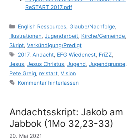
ReSTART 2017.pdf
Kategorien
English Ressources
,
Glaube/Nachfolge
,
Illustrationen
,
Jugendarbeit
,
Kirche/Gemeinde
,
Skript
,
Verkündigung/Predigt
Schlagwörter
2017
,
Andacht
,
EFG Wiedenest
,
FriZZ
,
Jesus
,
Jesus Christus
,
Jugend
,
Jugendgruppe
,
Pete Greig
,
re:start
,
Vision
Kommentar hinterlassen
Andachtsskript: Jakob am
Jabbok (1Mo 32,23-33)
20. Mai 2021