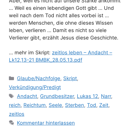
Aber, weil es nicht auf unsere Stärke ankommt
… Weil es einen lebendigen Gott gibt … Und
weil nach dem Tod nicht alles vorbei ist …
werden Menschen, die ohne dieses Wissen
leben, verlieren … Damit es nicht so viele
Verlierer gibt, erzählt Jesus diese Geschichte.
… mehr im Skript:
zeitlos leben – Andacht –
Lk12,13-21 BMBK_28.05.13.pdf
Kategorien
Glaube/Nachfolge
,
Skript
,
Verkündigung/Predigt
Schlagwörter
Andacht
,
Grundbesitzer
,
Lukas 12
,
Narr
,
reich
,
Reichtum
,
Seele
,
Sterben
,
Tod
,
Zeit
,
zeitlos
Kommentar hinterlassen