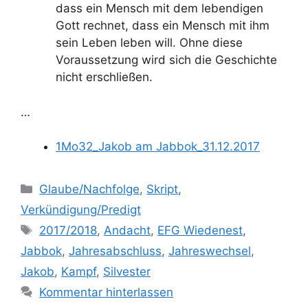
dass ein Mensch mit dem lebendigen
Gott rechnet, dass ein Mensch mit ihm
sein Leben leben will. Ohne diese
Voraussetzung wird sich die Geschichte
nicht erschließen.
…
1Mo32_Jakob am Jabbok_31.12.2017
Kategorien
Glaube/Nachfolge
,
Skript
,
Verkündigung/Predigt
Schlagwörter
2017/2018
,
Andacht
,
EFG Wiedenest
,
Jabbok
,
Jahresabschluss
,
Jahreswechsel
,
Jakob
,
Kampf
,
Silvester
Kommentar hinterlassen