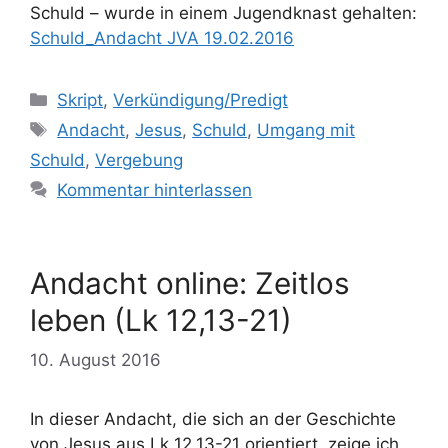
Schuld – wurde in einem Jugendknast gehalten:
Schuld_Andacht JVA 19.02.2016
Kategorien
Skript
,
Verkündigung/Predigt
Schlagwörter
Andacht
,
Jesus
,
Schuld
,
Umgang mit
Schuld
,
Vergebung
Kommentar hinterlassen
Andacht online: Zeitlos
leben (Lk 12,13-21)
10. August 2016
In dieser Andacht, die sich an der Geschichte
von Jesus aus Lk 12,13-21 orientiert, zeige ich