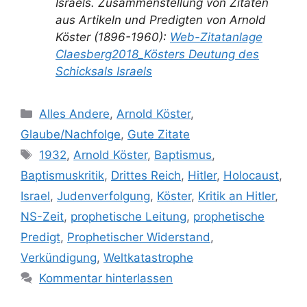
Israels. Zusammenstellung von Zitaten
aus Artikeln und Predigten von Arnold
Köster (1896-1960):
Web-Zitatanlage
Claesberg2018_Kösters Deutung des
Schicksals Israels
Kategorien
Alles Andere
,
Arnold Köster
,
Glaube/Nachfolge
,
Gute Zitate
Schlagwörter
1932
,
Arnold Köster
,
Baptismus
,
Baptismuskritik
,
Drittes Reich
,
Hitler
,
Holocaust
,
Israel
,
Judenverfolgung
,
Köster
,
Kritik an Hitler
,
NS-Zeit
,
prophetische Leitung
,
prophetische
Predigt
,
Prophetischer Widerstand
,
Verkündigung
,
Weltkatastrophe
Kommentar hinterlassen