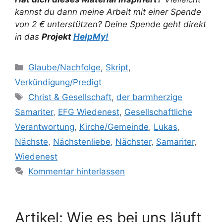
kannst du dann meine Arbeit mit einer Spende
von 2 € unterstützen? Deine Spende geht direkt
in das
Projekt
HelpMy!
Kategorien
Glaube/Nachfolge
,
Skript
,
Verkündigung/Predigt
Schlagwörter
Christ & Gesellschaft
,
der barmherzige
Samariter
,
EFG Wiedenest
,
Gesellschaftliche
Verantwortung
,
Kirche/Gemeinde
,
Lukas
,
Nächste
,
Nächstenliebe
,
Nächster
,
Samariter
,
Wiedenest
Kommentar hinterlassen
Artikel: Wie es bei uns läuft