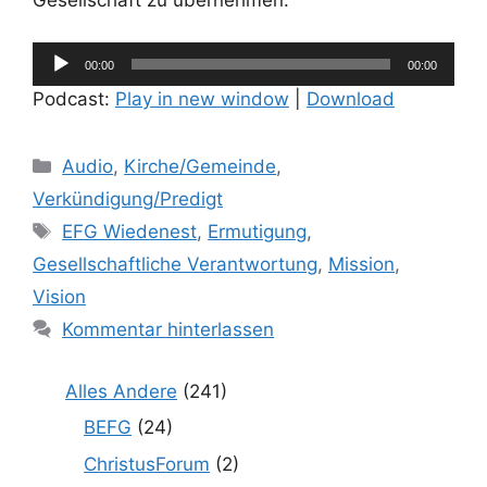
Gesellschaft zu übernehmen.
Audio-
00:00
00:00
Player
Podcast:
Play in new window
|
Download
Kategorien
Audio
,
Kirche/Gemeinde
,
Verkündigung/Predigt
Schlagwörter
EFG Wiedenest
,
Ermutigung
,
Gesellschaftliche Verantwortung
,
Mission
,
Vision
Kommentar hinterlassen
Alles Andere
(241)
BEFG
(24)
ChristusForum
(2)