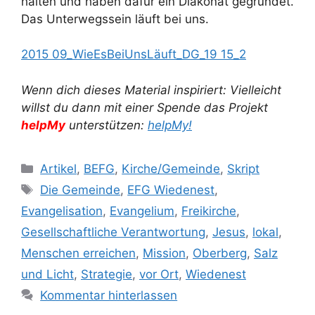
halten und haben dafür ein Diakonat gegründet.
Das Unterwegssein läuft bei uns.
2015 09_WieEsBeiUnsLäuft_DG_19 15_2
Wenn dich dieses Material inspiriert: Vielleicht
willst du dann mit einer Spende das Projekt
helpMy
unterstützen:
helpMy!
Kategorien
Artikel
,
BEFG
,
Kirche/Gemeinde
,
Skript
Schlagwörter
Die Gemeinde
,
EFG Wiedenest
,
Evangelisation
,
Evangelium
,
Freikirche
,
Gesellschaftliche Verantwortung
,
Jesus
,
lokal
,
Menschen erreichen
,
Mission
,
Oberberg
,
Salz
und Licht
,
Strategie
,
vor Ort
,
Wiedenest
Kommentar hinterlassen