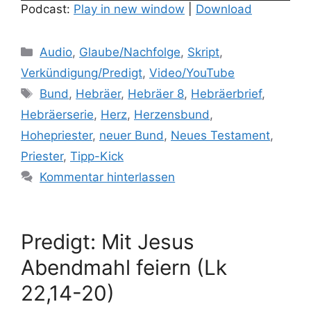
Podcast:
Play in new window
|
Download
Kategorien
Audio
,
Glaube/Nachfolge
,
Skript
,
Verkündigung/Predigt
,
Video/YouTube
Schlagwörter
Bund
,
Hebräer
,
Hebräer 8
,
Hebräerbrief
,
Hebräerserie
,
Herz
,
Herzensbund
,
Hohepriester
,
neuer Bund
,
Neues Testament
,
Priester
,
Tipp-Kick
Kommentar hinterlassen
Predigt: Mit Jesus
Abendmahl feiern (Lk
22,14-20)