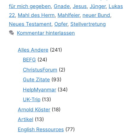
für mich gegeben
,
Gnade
,
Jesus
,
Jünger
,
Lukas
22
,
Mahl des Herrn
,
Mahlfeier
,
neuer Bund
,
Neues Testament
,
Opfer
,
Stellvertretung
Kommentar hinterlassen
Alles Andere
(241)
BEFG
(24)
ChristusForum
(2)
Gute Zitate
(93)
HelpMyanmar
(34)
UK-Trip
(13)
Arnold Köster
(18)
Artikel
(13)
English Ressources
(77)