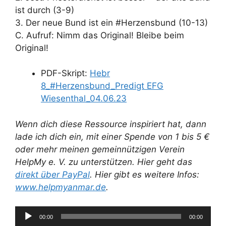
ist durch (3-9)
3. Der neue Bund ist ein #Herzensbund (10-13)
C. Aufruf: Nimm das Original! Bleibe beim
Original!
PDF-Skript:
Hebr
8_#Herzensbund_Predigt EFG
Wiesenthal_04.06.23
Wenn dich diese Ressource inspiriert hat, dann
lade ich dich ein, mit einer Spende von 1 bis 5 €
oder mehr meinen gemeinnützigen Verein
HelpMy e. V. zu unterstützen. Hier geht das
direkt über PayPal
. Hier gibt es weitere Infos:
www.helpmyanmar.de
.
Audio-
00:00
00:00
Player