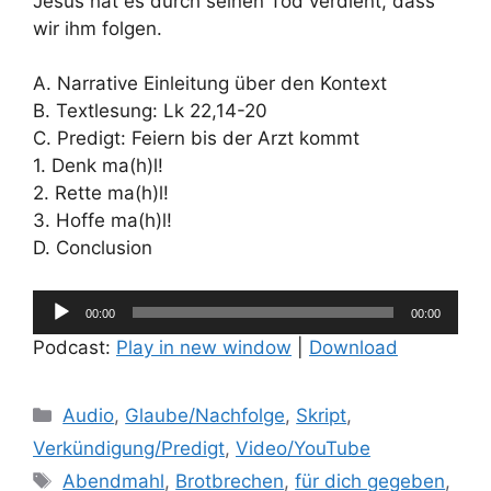
Jesus hat es durch seinen Tod verdient, dass
wir ihm folgen.
A. Narrative Einleitung über den Kontext
B. Textlesung: Lk 22,14-20
C. Predigt: Feiern bis der Arzt kommt
1. Denk ma(h)l!
2. Rette ma(h)l!
3. Hoffe ma(h)l!
D. Conclusion
Audio-
00:00
00:00
Player
Podcast:
Play in new window
|
Download
Kategorien
Audio
,
Glaube/Nachfolge
,
Skript
,
Verkündigung/Predigt
,
Video/YouTube
Schlagwörter
Abendmahl
,
Brotbrechen
,
für dich gegeben
,