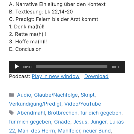
A. Narrative Einleitung über den Kontext
B. Textlesung: Lk 22,14-20
C. Predigt: Feiern bis der Arzt kommt
1. Denk ma(h)l!
2. Rette ma(h)l!
3. Hoffe ma(h)l!
D. Conclusion
Audio-
00:00
00:00
Player
Podcast:
Play in new window
|
Download
Kategorien
Audio
,
Glaube/Nachfolge
,
Skript
,
Verkündigung/Predigt
,
Video/YouTube
Schlagwörter
Abendmahl
,
Brotbrechen
,
für dich gegeben
,
für mich gegeben
,
Gnade
,
Jesus
,
Jünger
,
Lukas
22
,
Mahl des Herrn
,
Mahlfeier
,
neuer Bund
,