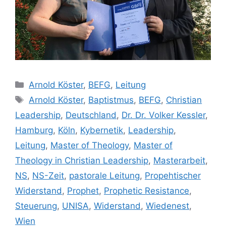
Kategorien
Arnold Köster
,
BEFG
,
Leitung
Schlagwörter
Arnold Köster
,
Baptistmus
,
BEFG
,
Christian
Leadership
,
Deutschland
,
Dr. Dr. Volker Kessler
,
Hamburg
,
Köln
,
Kybernetik
,
Leadership
,
Leitung
,
Master of Theology
,
Master of
Theology in Christian Leadership
,
Masterarbeit
,
NS
,
NS-Zeit
,
pastorale Leitung
,
Propehtischer
Widerstand
,
Prophet
,
Prophetic Resistance
,
Steuerung
,
UNISA
,
Widerstand
,
Wiedenest
,
Wien