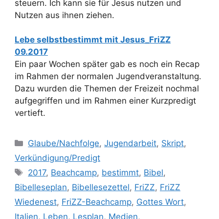
steuern. Ich kann sie für Jesus nutzen und
Nutzen aus ihnen ziehen.
Lebe selbstbestimmt mit Jesus_FriZZ
09.2017
Ein paar Wochen später gab es noch ein Recap
im Rahmen der normalen Jugendveranstaltung.
Dazu wurden die Themen der Freizeit nochmal
aufgegriffen und im Rahmen einer Kurzpredigt
vertieft.
Kategorien
Glaube/Nachfolge
,
Jugendarbeit
,
Skript
,
Verkündigung/Predigt
Schlagwörter
2017
,
Beachcamp
,
bestimmt
,
Bibel
,
Bibelleseplan
,
Bibellesezettel
,
FriZZ
,
FriZZ
Wiedenest
,
FriZZ-Beachcamp
,
Gottes Wort
,
Italien
,
Leben
,
Lesplan
,
Medien
,