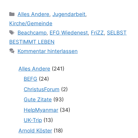
Kategorien
Alles Andere
,
Jugendarbeit
,
Kirche/Gemeinde
Schlagwörter
Beachcamp
,
EFG Wiedenest
,
FriZZ
,
SELBST
BESTIMMT LEBEN
Kommentar hinterlassen
Alles Andere
(241)
BEFG
(24)
ChristusForum
(2)
Gute Zitate
(93)
HelpMyanmar
(34)
UK-Trip
(13)
Arnold Köster
(18)