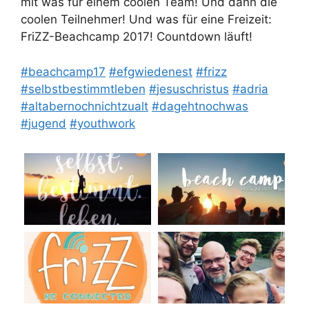
mit was für einem coolen Team! Und dann die
coolen Teilnehmer! Und was für eine Freizeit:
FriZZ-Beachcamp 2017! Countdown läuft!
#
beachcamp17
#
efgwiedenest
#
frizz
#
selbstbestimmtleben
#
jesuschristus
#
adria
#
altabernochnichtzualt
#
dagehtnochwas
#
jugend
#
youthwork