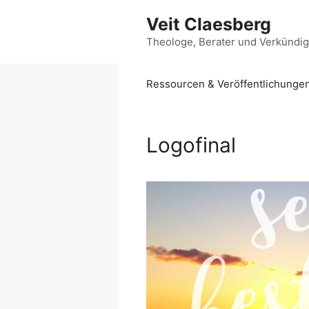
Zum
Veit Claesberg
Inhalt
springen
Theologe, Berater und Verkündi
Ressourcen & Veröffentlichunge
Logofinal