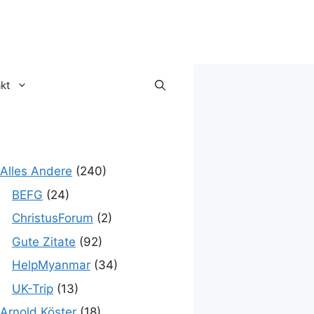
kt
Alles Andere
(240)
BEFG
(24)
ChristusForum
(2)
Gute Zitate
(92)
HelpMyanmar
(34)
UK-Trip
(13)
Arnold Köster
(18)