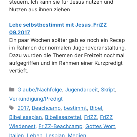
steuern. Ich kann sie für Jesus nutzen und
Nutzen aus ihnen ziehen.
Lebe selbstbestimmt mit Jesus_FriZZ
09.2017
Ein paar Wochen später gab es noch ein Recap
im Rahmen der normalen Jugendveranstaltung.
Dazu wurden die Themen der Freizeit nochmal
aufgegriffen und im Rahmen einer Kurzpredigt
vertieft.
Kategorien
Glaube/Nachfolge
,
Jugendarbeit
,
Skript
,
Verkündigung/Predigt
Schlagwörter
2017
,
Beachcamp
,
bestimmt
,
Bibel
,
Bibelleseplan
,
Bibellesezettel
,
FriZZ
,
FriZZ
Wiedenest
,
FriZZ-Beachcamp
,
Gottes Wort
,
Italien
,
Leben
,
Lesplan
,
Medien
,