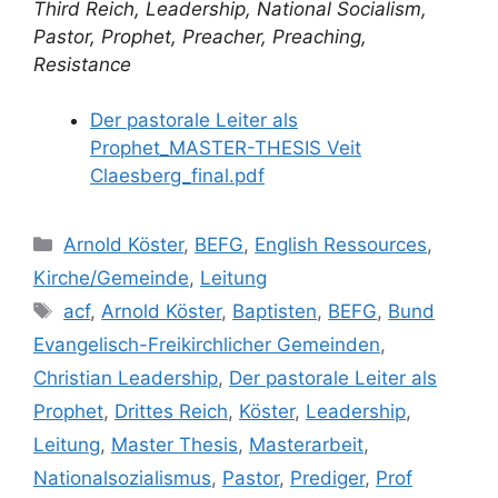
Third Reich, Leadership, National Socialism,
Pastor, Prophet, Preacher, Preaching,
Resistance
Der pastorale Leiter als
Prophet_MASTER-THESIS Veit
Claesberg_final.pdf
Kategorien
Arnold Köster
,
BEFG
,
English Ressources
,
Kirche/Gemeinde
,
Leitung
Schlagwörter
acf
,
Arnold Köster
,
Baptisten
,
BEFG
,
Bund
Evangelisch-Freikirchlicher Gemeinden
,
Christian Leadership
,
Der pastorale Leiter als
Prophet
,
Drittes Reich
,
Köster
,
Leadership
,
Leitung
,
Master Thesis
,
Masterarbeit
,
Nationalsozialismus
,
Pastor
,
Prediger
,
Prof