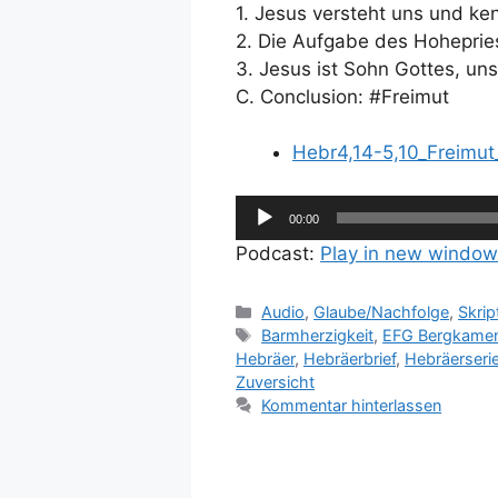
1. Jesus versteht uns und k
2. Die Aufgabe des Hohepries
3. Jesus ist Sohn Gottes, uns
C. Conclusion: #Freimut
Hebr4,14-5,10_Freimut
Audio-
00:00
Player
Podcast:
Play in new window
Kategorien
Audio
,
Glaube/Nachfolge
,
Skrip
Schlagwörter
Barmherzigkeit
,
EFG Bergkame
Hebräer
,
Hebräerbrief
,
Hebräerseri
Zuversicht
Kommentar hinterlassen