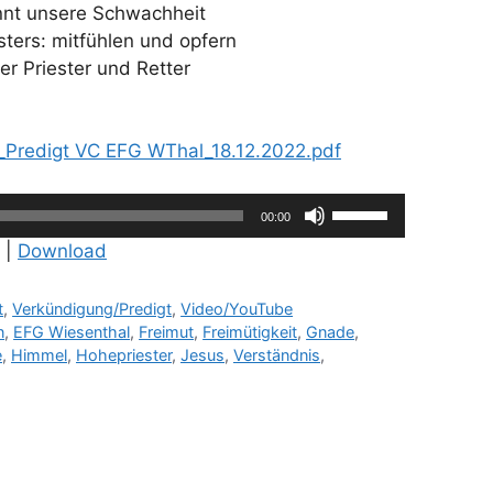
ennt unsere Schwachheit
ters: mitfühlen und opfern
er Priester und Retter
_Predigt VC EFG WThal_18.12.2022.pdf
Pfeiltasten
00:00
Hoch/Runter
|
Download
benutzen,
um
t
,
Verkündigung/Predigt
,
Video/YouTube
die
n
,
EFG Wiesenthal
,
Freimut
,
Freimütigkeit
,
Gnade
,
Lautstärke
e
,
Himmel
,
Hohepriester
,
Jesus
,
Verständnis
,
zu
regeln.