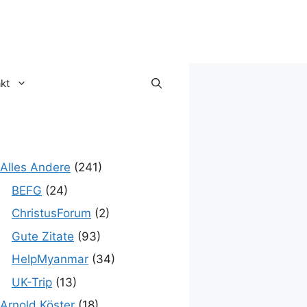
kt
Alles Andere
(241)
BEFG
(24)
ChristusForum
(2)
Gute Zitate
(93)
HelpMyanmar
(34)
UK-Trip
(13)
Arnold Köster
(18)