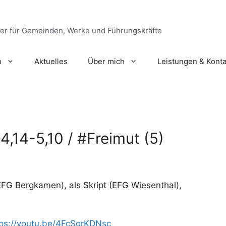
ger für Gemeinden, Werke und Führungskräfte
n
Aktuelles
Über mich
Leistungen & Konta
4,14-5,10 / #Freimut (5)
EFG Bergkamen), als Skript (EFG Wiesenthal),
tps://youtu.be/4FcSgrKDNsc