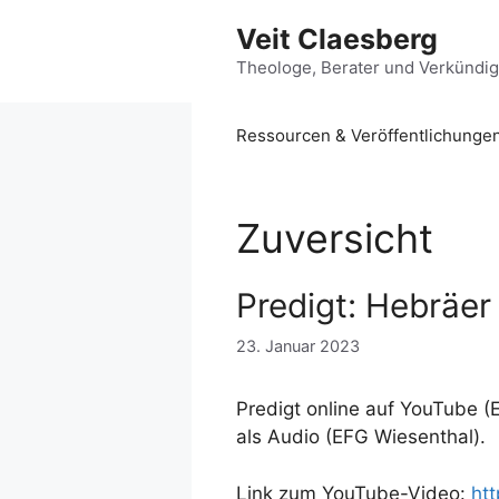
Zum
Veit Claesberg
Inhalt
springen
Theologe, Berater und Verkündi
Ressourcen & Veröffentlichunge
Zuversicht
Predigt: Hebräer 
23. Januar 2023
Predigt online auf YouTube (
als Audio (EFG Wiesenthal).
Link zum YouTube-Video:
ht