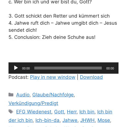
c. Wer bin ich und wer bist du, Gott?
3. Gott schickt den Retter und kümmert sich
4. Jahwe ruft dich – Jahwe umgibt dich – Jesus
sendet dich!
5. Conclusion: Zieh deine Schuhe aus!
Audio-
00:00
00:00
Player
Podcast:
Play in new window
|
Download
Kategorien
Audio
,
Glaube/Nachfolge
,
Verkündigung/Predigt
Schlagwörter
EFG Wiedenest
,
Gott
,
Herr
,
Ich bin
,
Ich bin
der ich bin
,
Ich-bin-da
,
Jahwe
,
JHWH
,
Mose
,