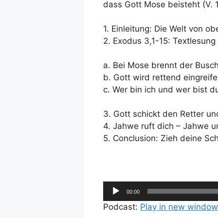
dass Gott Mose beisteht (V. 
1. Einleitung: Die Welt von o
2. Exodus 3,1-15: Textlesun
a. Bei Mose brennt der Busc
b. Gott wird rettend eingreif
c. Wer bin ich und wer bist d
3. Gott schickt den Retter u
4. Jahwe ruft dich – Jahwe u
5. Conclusion: Zieh deine Sc
Audio-
00:00
Player
Podcast:
Play in new window