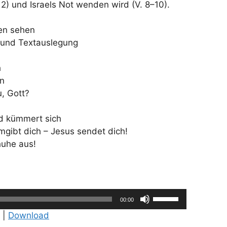
12) und Israels Not wenden wird (V. 8–10).
ben sehen
g und Textauslegung
h
en
u, Gott?
nd kümmert sich
mgibt dich – Jesus sendet dich!
huhe aus!
Pfeiltasten
00:00
Hoch/Runter
|
Download
benutzen,