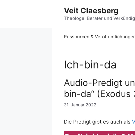
Zum
Veit Claesberg
Inhalt
springen
Theologe, Berater und Verkündi
Ressourcen & Veröffentlichunge
Ich-bin-da
Audio-Predigt und
bin-da“ (Exodus 
31. Januar 2022
Die Predigt gibt es auch als
V