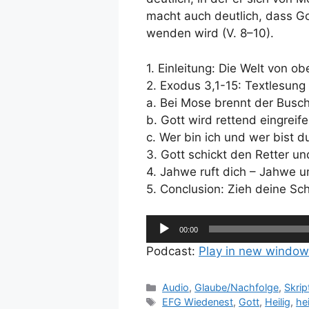
macht auch deutlich, dass Go
wenden wird (V. 8–10).
1. Einleitung: Die Welt von o
2. Exodus 3,1-15: Textlesun
a. Bei Mose brennt der Busc
b. Gott wird rettend eingreif
c. Wer bin ich und wer bist d
3. Gott schickt den Retter u
4. Jahwe ruft dich – Jahwe u
5. Conclusion: Zieh deine Sc
Audio-
00:00
Player
Podcast:
Play in new window
Kategorien
Audio
,
Glaube/Nachfolge
,
Skrip
Schlagwörter
EFG Wiedenest
,
Gott
,
Heilig
,
he