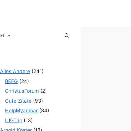
kt
Alles Andere
(241)
BEFG
(24)
ChristusForum
(2)
Gute Zitate
(93)
HelpMyanmar
(34)
UK-Trip
(13)
Arnold Köster
(18)