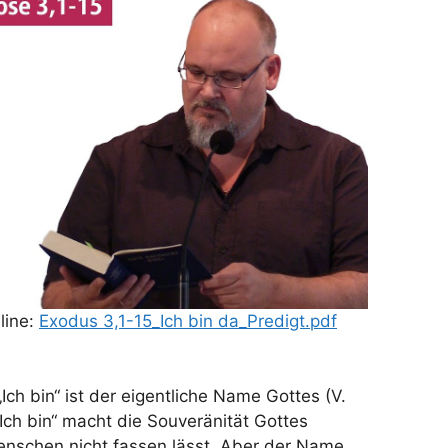
nline:
Exodus 3,1-15_Ich bin da_Predigt.pdf
)
ch bin“ ist der eigentliche Name Gottes (V.
Ich bin“ macht die Souveränität Gottes
 Menschen nicht fassen lässt. Aber der Name