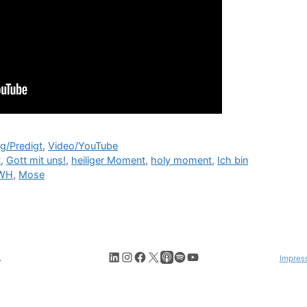
g/Predigt
,
Video/YouTube
t
,
Gott mit uns!
,
heiliger Moment
,
holy moment
,
Ich bin
WH
,
Mose
LinkedIn
Instagram
Facebook
X
Apple Podcasts
Spotify
YouTube
.
Impres