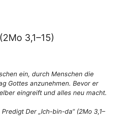
Lautstärke
zu
regeln.
 (2Mo 3,1–15)
nschen ein, durch Menschen die
trag Gottes anzunehmen. Bevor er
elber eingreift und alles neu macht.
r Predigt Der „Ich-bin-da“ (2Mo 3,1–