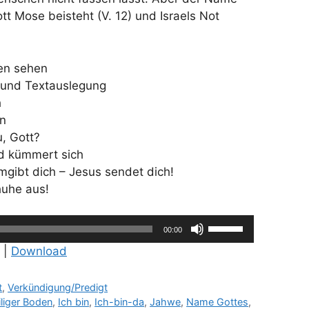
tt Mose beisteht (V. 12) und Israels Not
ben sehen
g und Textauslegung
h
en
u, Gott?
nd kümmert sich
mgibt dich – Jesus sendet dich!
huhe aus!
Pfeiltasten
00:00
Hoch/Runter
|
Download
benutzen,
um
t
,
Verkündigung/Predigt
die
iliger Boden
,
Ich bin
,
Ich-bin-da
,
Jahwe
,
Name Gottes
,