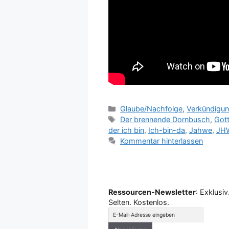
Kategorien
Glaube/Nachfolge
,
Verkündigun
Schlagwörter
Der brennende Dornbusch
,
Got
der ich bin
,
Ich-bin-da
,
Jahwe
,
JH
Kommentar hinterlassen
Ressourcen-Newsletter
: Exklusiv
Selten. Kostenlos.