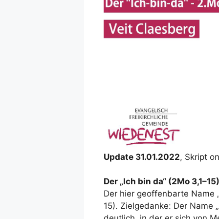
Update 31.01.2022
, Skript o
Der „Ich bin da“ (2Mo 3,1–15
Der hier geoffenbarte Name „I
15). Zielgedanke: Der Name „
deutlich, in der er sich von