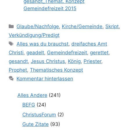
gesandt_Themat. Konzept
Gemeindefreizeit 2015
Kategorien
Glaube/Nachfolge
,
Kirche/Gemeinde
,
Skript
,
Verkündigung/Predigt
Schlagwörter
Alles was du brauchst
,
dreifaches Amt
Christi
,
geadelt
,
Gemeindefreizeit
,
gerettet
,
gesandt
,
Jesus Christus
,
König
,
Priester
,
Prophet
,
Thematisches Konzept
Kommentar hinterlassen
Alles Andere
(241)
BEFG
(24)
ChristusForum
(2)
Gute Zitate
(93)