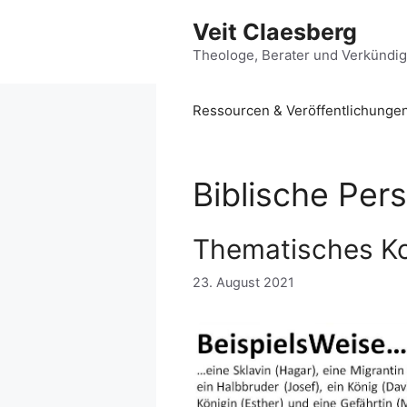
Zum
Veit Claesberg
Inhalt
springen
Theologe, Berater und Verkündi
Ressourcen & Veröffentlichunge
Biblische Per
Thematisches Ko
23. August 2021