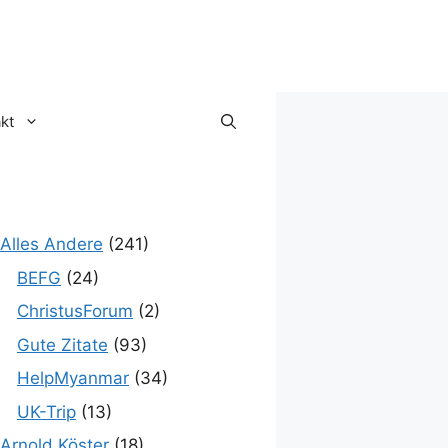
kt
Alles Andere
(241)
BEFG
(24)
ChristusForum
(2)
Gute Zitate
(93)
HelpMyanmar
(34)
UK-Trip
(13)
Arnold Köster
(18)