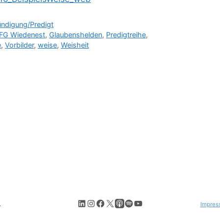
ündigung/Predigt
FG Wiedenest
,
Glaubenshelden
,
Predigtreihe
,
e
,
Vorbilder
,
weise
,
Weisheit
LinkedIn
Instagram
Facebook
X
Apple Podcasts
Spotify
YouTube
.
Impres