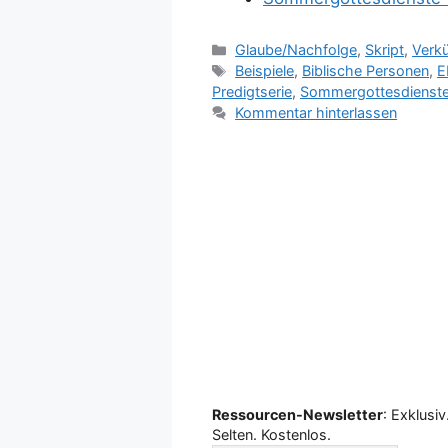
Kategorien
Glaube/Nachfolge
,
Skript
,
Verk
Schlagwörter
Beispiele
,
Biblische Personen
,
E
Predigtserie
,
Sommergottesdienst
Kommentar hinterlassen
Ressourcen-Newsletter
: Exklusiv
Selten. Kostenlos.