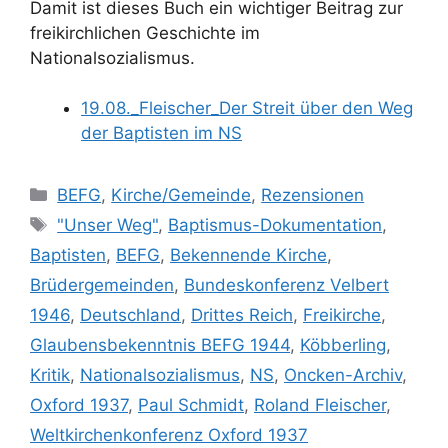
Damit ist dieses Buch ein wichtiger Beitrag zur
freikirchlichen Geschichte im
Nationalsozialismus.
19.08._Fleischer_Der Streit über den Weg
der Baptisten im NS
Kategorien
BEFG
,
Kirche/Gemeinde
,
Rezensionen
Schlagwörter
"Unser Weg"
,
Baptismus-Dokumentation
,
Baptisten
,
BEFG
,
Bekennende Kirche
,
Brüdergemeinden
,
Bundeskonferenz Velbert
1946
,
Deutschland
,
Drittes Reich
,
Freikirche
,
Glaubensbekenntnis BEFG 1944
,
Köbberling
,
Kritik
,
Nationalsozialismus
,
NS
,
Oncken-Archiv
,
Oxford 1937
,
Paul Schmidt
,
Roland Fleischer
,
Weltkirchenkonferenz Oxford 1937