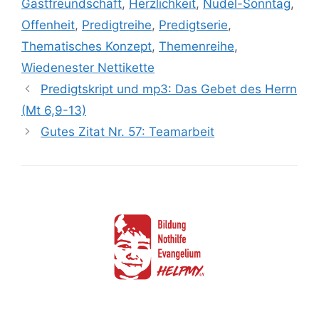
Gastfreundschaft
,
Herzlichkeit
,
Nudel-Sonntag
,
Offenheit
,
Predigtreihe
,
Predigtserie
,
Thematisches Konzept
,
Themenreihe
,
Wiedenester Nettikette
Predigtskript und mp3: Das Gebet des Herrn
(Mt 6,9-13)
Gutes Zitat Nr. 57: Teamarbeit