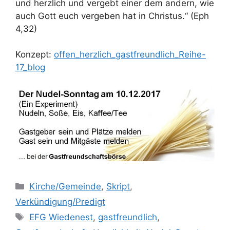
und herzlich und vergebt einer dem andern, wie
auch Gott euch vergeben hat in Christus.“ (Eph
4,32)
Konzept:
offen_herzlich_gastfreundlich_Reihe-
17_blog
Kategorien
Kirche/Gemeinde
,
Skript
,
Verkündigung/Predigt
Schlagwörter
EFG Wiedenest
,
gastfreundlich
,