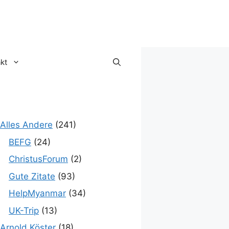
kt
Alles Andere
(241)
BEFG
(24)
ChristusForum
(2)
Gute Zitate
(93)
HelpMyanmar
(34)
UK-Trip
(13)
Arnold Köster
(18)