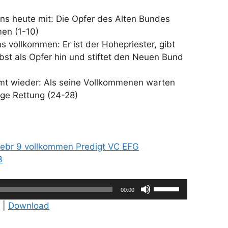
 uns heute mit: Die Opfer des Alten Bundes
en (1-10)
s vollkommen: Er ist der Hohepriester, gibt
elbst als Opfer hin und stiftet den Neuen Bund
t wieder: Als seine Vollkommenen warten
ige Rettung (24-28)
ebr 9 vollkommen Predigt VC EFG
3
Pfeiltasten
00:00
Hoch/Runter
|
Download
benutzen,
um