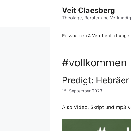
Zum
Veit Claesberg
Inhalt
springen
Theologe, Berater und Verkündi
Ressourcen & Veröffentlichunge
#vollkommen
Predigt: Hebräer
15. September 2023
Also Video, Skript und mp3 ve