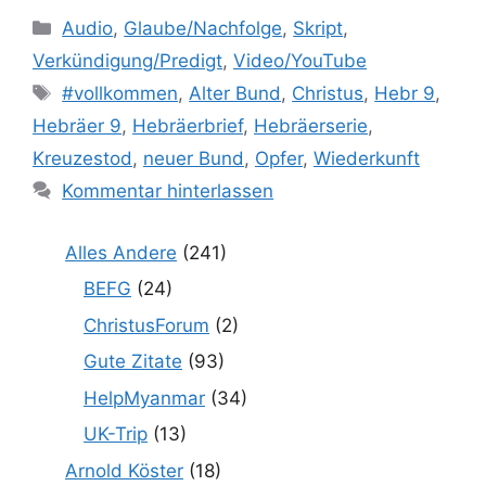
Kategorien
Audio
,
Glaube/Nachfolge
,
Skript
,
Verkündigung/Predigt
,
Video/YouTube
Schlagwörter
#vollkommen
,
Alter Bund
,
Christus
,
Hebr 9
,
Hebräer 9
,
Hebräerbrief
,
Hebräerserie
,
Kreuzestod
,
neuer Bund
,
Opfer
,
Wiederkunft
Kommentar hinterlassen
Alles Andere
(241)
BEFG
(24)
ChristusForum
(2)
Gute Zitate
(93)
HelpMyanmar
(34)
UK-Trip
(13)
Arnold Köster
(18)