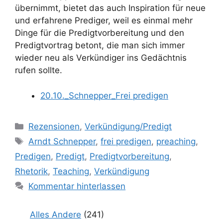
übernimmt, bietet das auch Inspiration für neue
und erfahrene Prediger, weil es einmal mehr
Dinge für die Predigtvorbereitung und den
Predigtvortrag betont, die man sich immer
wieder neu als Verkündiger ins Gedächtnis
rufen sollte.
20.10._Schnepper_Frei predigen
Kategorien
Rezensionen
,
Verkündigung/Predigt
Schlagwörter
Arndt Schnepper
,
frei predigen
,
preaching
,
Predigen
,
Predigt
,
Predigtvorbereitung
,
Rhetorik
,
Teaching
,
Verkündigung
Kommentar hinterlassen
Alles Andere
(241)