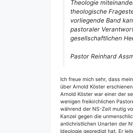
Theologie miteinande
theologische Fragest
vorliegende Band kann
pastoraler Verantwort
gesellschaftlichen He
Pastor Reinhard Ass
Ich freue mich sehr, dass mei
über Arnold Köster erschienen 
Arnold Köster war einer der se
wenigen freikirchlichen Pastor
während der NS-Zeit mutig vo
Kanzel gegen die unmenschli
antichristlichen Unarten der N
Ideologie gepredigt hat. Er lei