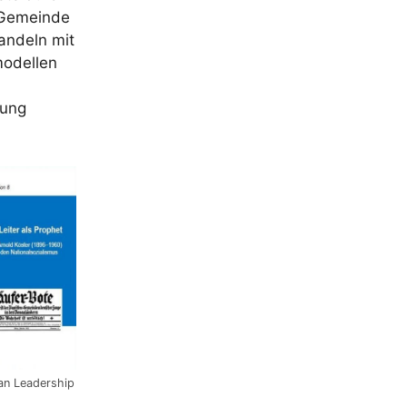
 Gemeinde
Handeln mit
modellen
tung
ian Leadership