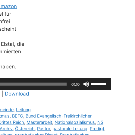
Amazon
l für
frei
scheint
lstal, die
ommierten
t haben.
Pfeiltasten
00:00
Hoch/Runter
|
Download
benutzen,
um
meinde
,
Leitung
die
stmus
,
BEFG
,
Bund Evangelisch-Freikirchlicher
Lautstärke
Drittes Reich
,
Masterarbeit
,
Nationalsozialismus
,
NS
,
zu
Archiv
,
Östereich
,
Pastor
,
pastorale Leitung
,
Predigt
,
regeln.
eitung
,
prophetischer Dienst
,
Prophetischer