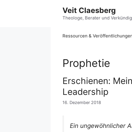
Zum
Veit Claesberg
Inhalt
springen
Theologe, Berater und Verkündi
Ressourcen & Veröffentlichunge
Prophetie
Erschienen: Mein
Leadership
16. Dezember 2018
Ein ungewöhnlicher An