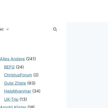
kt
Alles Andere
(241)
BEFG
(24)
ChristusForum
(2)
Gute Zitate
(93)
HelpMyanmar
(34)
UK-Trip
(13)
Arnold Köster
(18)