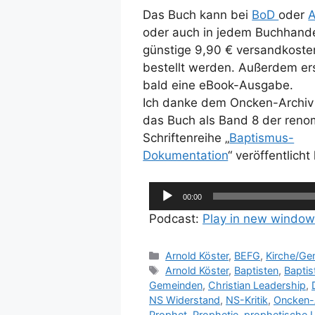
Das Buch kann bei
BoD
oder
oder auch in jedem Buchhande
günstige 9,90 € versandkosten
bestellt werden. Außerdem er
bald eine eBook-Ausgabe.
Ich danke dem Oncken-Archiv E
das Buch als Band 8 der ren
Schriftenreihe „
Baptismus-
Dokumentation
“ veröffentlich
Audio-
00:00
Player
Podcast:
Play in new window
Kategorien
Arnold Köster
,
BEFG
,
Kirche/Ge
Schlagwörter
Arnold Köster
,
Baptisten
,
Bapti
Gemeinden
,
Christian Leadership
,
NS Widerstand
,
NS-Kritik
,
Oncken-
Prophet
,
Prophetie
,
prophetische L