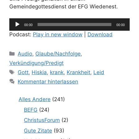
Gemeindegottesdienst der EFG Wiedenest.
Audio-
00:00
00:00
Player
Podcast:
Play in new window
|
Download
Kategorien
Audio
,
Glaube/Nachfolge
,
Verkündigung/Predigt
Schlagwörter
Gott
,
Hiskia
,
krank
,
Krankheit
,
Leid
Kommentar hinterlassen
Alles Andere
(241)
BEFG
(24)
ChristusForum
(2)
Gute Zitate
(93)