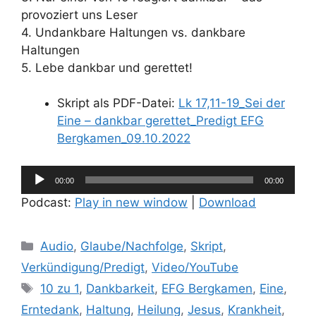
provoziert uns Leser
4. Undankbare Haltungen vs. dankbare
Haltungen
5. Lebe dankbar und gerettet!
Skript als PDF-Datei:
Lk 17,11-19_Sei der
Eine – dankbar gerettet_Predigt EFG
Bergkamen_09.10.2022
Audio-
00:00
00:00
Player
Podcast:
Play in new window
|
Download
Kategorien
Audio
,
Glaube/Nachfolge
,
Skript
,
Verkündigung/Predigt
,
Video/YouTube
Schlagwörter
10 zu 1
,
Dankbarkeit
,
EFG Bergkamen
,
Eine
,
Erntedank
,
Haltung
,
Heilung
,
Jesus
,
Krankheit
,