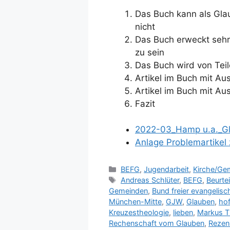
Das Buch kann als Gla
nicht
Das Buch erweckt sehr 
zu sein
Das Buch wird von Teil
Artikel im Buch mit Aus
Artikel im Buch mit Aus
Fazit
2022-03_Hamp u.a._G
Anlage Problemartikel
Kategorien
BEFG
,
Jugendarbeit
,
Kirche/Ge
Schlagwörter
Andreas Schlüter
,
BEFG
,
Beurte
Gemeinden
,
Bund freier evangelis
München-Mitte
,
GJW
,
Glauben
,
hof
Kreuzestheologie
,
lieben
,
Markus Ti
Rechenschaft vom Glauben
,
Rezen