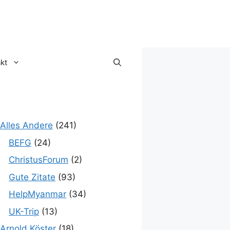
kt
Alles Andere
(241)
BEFG
(24)
ChristusForum
(2)
Gute Zitate
(93)
HelpMyanmar
(34)
UK-Trip
(13)
Arnold Köster
(18)