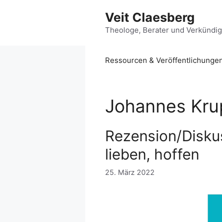
Zum
Veit Claesberg
Inhalt
springen
Theologe, Berater und Verkündi
Ressourcen & Veröffentlichunge
Johannes Kru
Rezension/Diskus
lieben, hoffen
25. März 2022