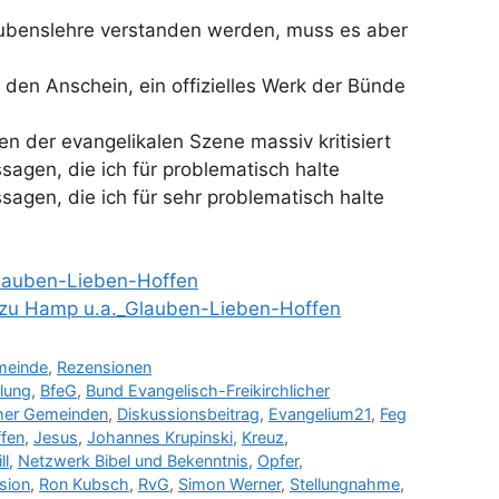
ubenslehre verstanden werden, muss es aber
den Anschein, ein offizielles Werk der Bünde
en der evangelikalen Szene massiv kritisiert
sagen, die ich für problematisch halte
sagen, die ich für sehr problematisch halte
lauben-Lieben-Hoffen
 zu Hamp u.a._Glauben-Lieben-Hoffen
meinde
,
Rezensionen
ilung
,
BfeG
,
Bund Evangelisch-Freikirchlicher
cher Gemeinden
,
Diskussionsbeitrag
,
Evangelium21
,
Feg
fen
,
Jesus
,
Johannes Krupinski
,
Kreuz
,
ll
,
Netzwerk Bibel und Bekenntnis
,
Opfer
,
sion
,
Ron Kubsch
,
RvG
,
Simon Werner
,
Stellungnahme
,