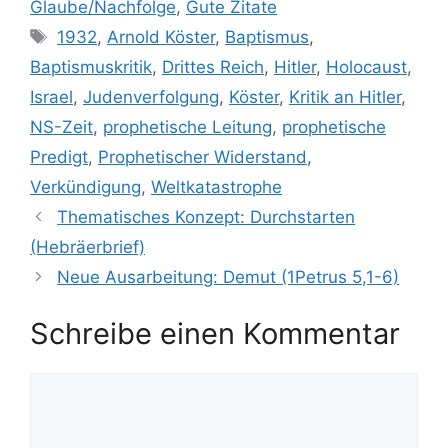
Glaube/Nachfolge
,
Gute Zitate
Schlagwörter
1932
,
Arnold Köster
,
Baptismus
,
Baptismuskritik
,
Drittes Reich
,
Hitler
,
Holocaust
,
Israel
,
Judenverfolgung
,
Köster
,
Kritik an Hitler
,
NS-Zeit
,
prophetische Leitung
,
prophetische
Predigt
,
Prophetischer Widerstand
,
Verkündigung
,
Weltkatastrophe
Thematisches Konzept: Durchstarten
(Hebräerbrief)
Neue Ausarbeitung: Demut (1Petrus 5,1-6)
Schreibe einen Kommentar
Kommentar