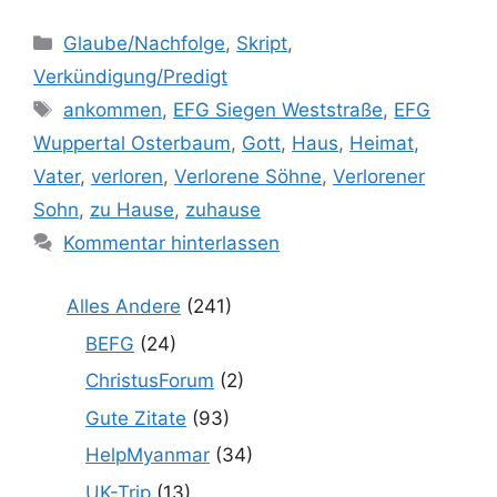
Kategorien
Glaube/Nachfolge
,
Skript
,
Verkündigung/Predigt
Schlagwörter
ankommen
,
EFG Siegen Weststraße
,
EFG
Wuppertal Osterbaum
,
Gott
,
Haus
,
Heimat
,
Vater
,
verloren
,
Verlorene Söhne
,
Verlorener
Sohn
,
zu Hause
,
zuhause
Kommentar hinterlassen
Alles Andere
(241)
BEFG
(24)
ChristusForum
(2)
Gute Zitate
(93)
HelpMyanmar
(34)
UK-Trip
(13)