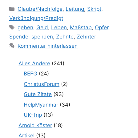
Kategorien
Glaube/Nachfolge
,
Leitung
,
Skript
,
Verkündigung/Predigt
Schlagwörter
geben
,
Geld
,
Leben
,
Maßstab
,
Opfer
,
Spende
,
spenden
,
Zehnte
,
Zehnter
Kommentar hinterlassen
Alles Andere
(241)
BEFG
(24)
ChristusForum
(2)
Gute Zitate
(93)
HelpMyanmar
(34)
UK-Trip
(13)
Arnold Köster
(18)
Artikel
(13)